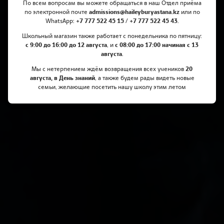
строительство STEM Центра
По всем вопросам вы можете обращаться в наш Отдел приёма
по электронной почте
admissions@haileyburyastana.kz
или по
WhatsApp:
+7 777 522 45 15 / +7 777 522 45 43
.
Школьный магазин также работает с понедельника по пятницу:
с 9:00 до 16:00 до 12 августа
, и
с 08:00 до 17:00 начиная с 13
августа
.
Мы с нетерпением ждём возвращения всех учеников
20
августа, в День знаний
, а также будем рады видеть новые
семьи, желающие посетить нашу школу этим летом