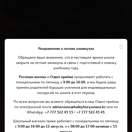
Уведомление о летних каникулах
Обращаем ваше внимание, что в настоящее время школа
закрыта на летние каникулы в связи с подготовкой к новому
учебному году.
Благополучие и защита детей в
Ресепшн школы
и
Отдел приёма
продолжают работать с
понедельника по пятницу,
с 9:00 до 16:00
, и мы будем рады
Haileybury Astana
принять родителей будущих учеников для индивидуальных
экскурсий по школе в этот период.
По всем вопросам вы можете обращаться в наш Отдел приёма
по электронной почте
admissions@haileyburyastana.kz
или по
БЛАГОПОЛУЧИЕ И ЗАЩИТА ДЕТЕЙ В
WhatsApp:
+7 777 522 45 15 / +7 777 522 45 43
.
HAILEYBURY ASTANA
Школьный магазин также работает с понедельника по пятницу:
с 9:00 до 16:00 до 12 августа
, и
с 08:00 до 17:00 начиная с 13
августа
.