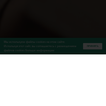
Мы используем файлы cookies на этом сайте.
Используя этот сайт, вы соглашаетесь с размещением
ПРИНЯТЬ
файлов cookies
Больше информации
"В школе Haileybury Astana, безопасность и
благополучие наших учеников имеют
первостепенное значение. Мы твердо
придерживаемся принципа защиты,
обеспечивая безопасную и благоприятную
среду, в которой каждый ребенок может
процветать, расти и учиться без ограничений."