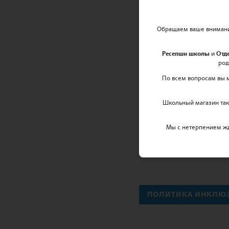
SPECIAL EDUCATION 
Обращаем ваше внимание
Ресепшн школы
и
Отд
род
По всем вопросам вы 
ПОЛИТИКА РАВНЫХ
ВОЗМОЖНОСТЯМИ
Школьный магазин так
Мы с нетерпением ж
ПРОЦЕДУРА ПОДАЧ
⠀
ПОЛИТИКА ИНКЛЮ