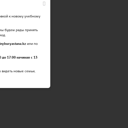
овкой к новому учебному
 мы будем рады принять
иод.
eyburyastana.kz
или по
ЫМИ
0 до 17:00 начиная с 13
ы видеть новые семьи,