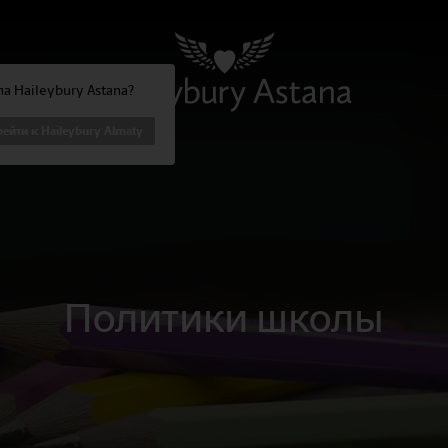
а Haileybury Astana?
ейти к Haileybury Almaty
Политики школы