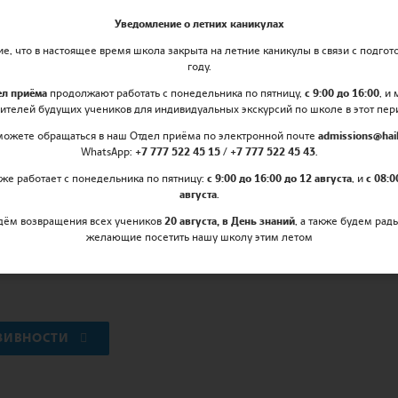
Уведомление о летних каникулах
NEEDS POLICY
, что в настоящее время школа закрыта на летние каникулы в связи с подгот
году.
ел приёма
продолжают работать с понедельника по пятницу,
с 9:00 до 16:00
, и
ителей будущих учеников для индивидуальных экскурсий по школе в этот пер
можете обращаться в наш Отдел приёма по электронной почте
admissions@hail
 ВОЗМОЖНОСТЕЙ И ПОДДЕРЖКИ ЛЮДЕЙ С ОГРАНИЧЕНН
WhatsApp:
+7 777 522 45 15 / +7 777 522 45 43
.
же работает с понедельника по пятницу:
с 9:00 до 16:00 до 12 августа
, и
с 08:0
августа
.
дём возвращения всех учеников
20 августа, в День знаний
, а также будем рад
желающие посетить нашу школу этим летом
И ЖАЛОБ
ЗИВНОСТИ