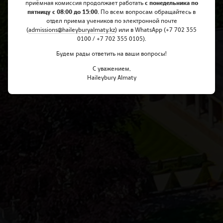
приёмная комиссия продолжает работать
с понедельника по
пятницу с 08:00 до 15:00.
По всем вопросам обращайтесь в
отдел приема учеников по электронной почте
(
admissions@haileyburyalmaty.
kz
) или в WhatsApp (+7 702 355
0100 / +7 702 355 0105).
Будем рады ответить на ваши вопросы!
С уважением,
Haileybury Almaty