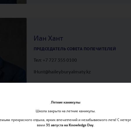
Иан Хант
ПРЕДСЕДАТЕЛЬ СОВЕТА ПОПЕЧИТЕЛЕЙ
Тел:
+7 727 355 0100
IHunt@haileyburyalmaty.kz
Летние каникулы
Школа закрыта на летние каникулы.
мьям прекрасного отдыха, ярких впечатлений и незабываемого лета! С нетер
вами
31 августа на Knowledge Day.
Саймон Миллз