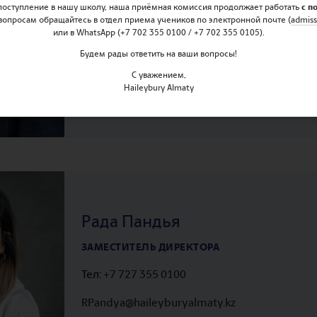
 поступление в нашу школу, наша приёмная комиссия продолжает работать
с п
вопросам обращайтесь в отдел приема учеников по электронной почте (
admiss
ДИРЕКТОР ШКОЛЫ
или в WhatsApp (+7 702 355 0100 / +7 702 355 0105).
Tel:
+7 727 355 0100
Будем рады ответить на ваши вопросы!
С уважением,
SMills@haileyburyalmaty.kz
Haileybury Almaty
Рада Пандья
ЗАМЕСТИТЕЛЬ ДИРЕКТОРА
Тел:
+7 727 355 0100
RPandya@haileyburyalmaty.kz