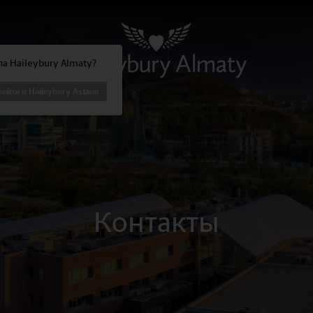
а Haileybury Almaty?
ейти к Haileybury Astana
Контакты