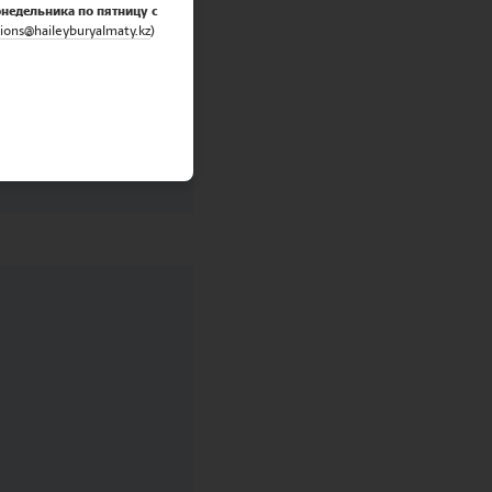
онедельника по пятницу с
ions@haileyburyalmaty.
kz
)