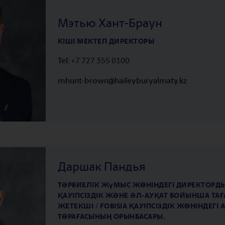
Мэтью Хант-Браун
КІШІ МЕКТЕП ДИРЕКТОРЫ
Tel:
+7 727 355 0100
mhunt-brown@haileyburyalmaty.
kz
Даршак Пандья
ТӘРБИЕЛІК ЖҰМЫС ЖӨНІНДЕГІ ДИРЕКТОРДЫ
ҚАУІПСІЗДІК ЖӘНЕ ӘЛ-АУҚАТ БОЙЫНША ТА
ЖЕТЕКШІ / FOBISIA ҚАУІПСІЗДІК ЖӨНІНДЕГІ
ТӨРАҒАСЫНЫҢ ОРЫНБАСАРЫ.