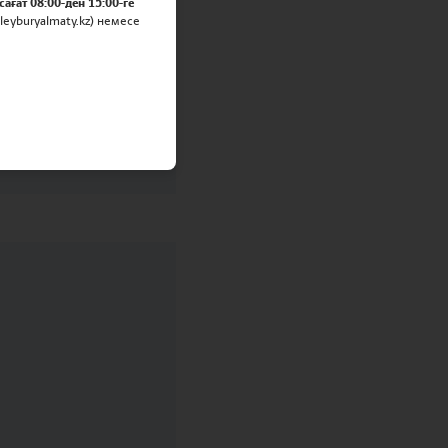
сағат 08:00-ден 15:00-ге
eyburyalmaty.kz) немесе