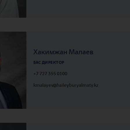
Хакимжан Малаев
БАС ДИРЕКТОР
+7 727 355 0100
kmalayev@haileyburyalmaty.kz