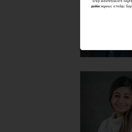
Егер мектебімізге оқу
дейін
жұмыс істейді. Ба