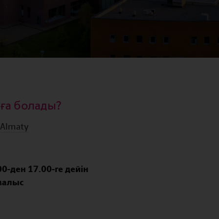
уға болады?
, Almaty
00-ден 17.00-ге дейін
малыс