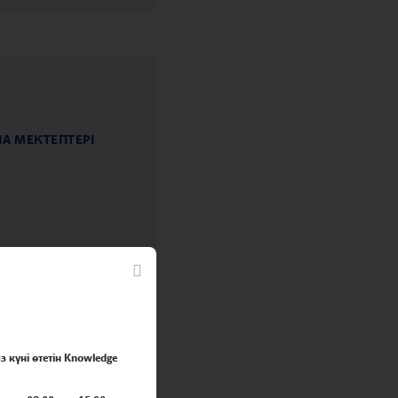
NA МЕКТЕПТЕРІ
з күні өтетін Knowledge