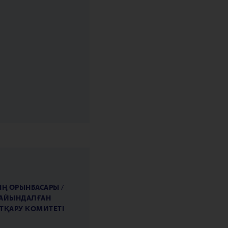
Ң ОРЫНБАСАРЫ /
ҒАЙЫНДАЛҒАН
 АТҚАРУ КОМИТЕТІ