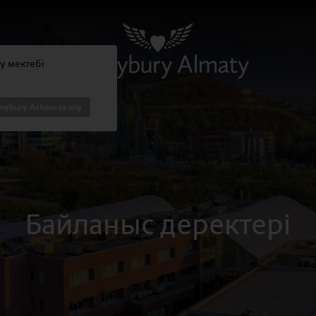
ty мектебі
leybury Astana-ға өту
Байланыc деректері