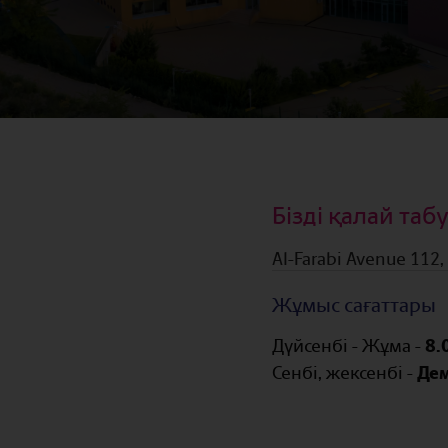
Бізді қалай таб
Al-Farabi Avenue 112
Жұмыс сағаттары
Дүйсенбі - Жұма -
8.
Сенбі, жексенбі -
Де