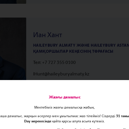
Иан Хант
HAILEYBURY ALMATY ЖӘНЕ HAILEYBURY ASTA
ҚАМҚОРШЫЛАР КЕҢЕСІНІҢ ТӨРАҒАСЫ
Тел:
+7 727 355 0100
IHunt@haileyburyalmaty.kz
Жазғы демалыс
Мектебіміз жазғы демалысқа жабық.
маша демалыс, жарқын әсерлер мен ұмытылмас жаз тілейміз! Сіздерді
31 тамы
Day мерекесінде
қайта қарсы алуға асыға күтеміз.
Саймон Миллз