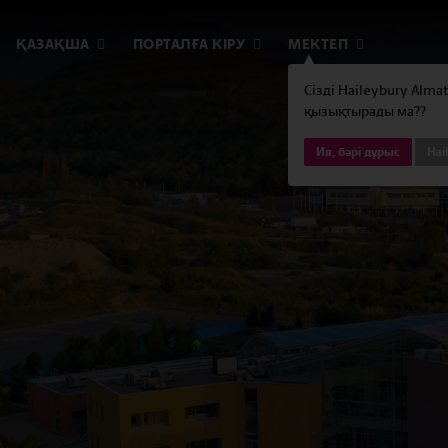
ҚАЗАҚША
ПОРТАЛҒА КІРУ
МЕКТЕП
Сізді Haileybury Alma
қызықтырады ма??
Ия, бәрі дұрыс
Hai