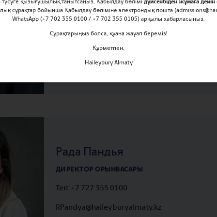
ға түсуге қызығушылық танытсаңыз, Қабылдау бөлімі
дүйсенбіден жұмаға дейін 
рлық сұрақтар бойынша Қабылдау бөліміне электрондық пошта (admissions@hail
МЕКТЕП ДИРЕКТОРЫ
WhatsApp (+7 702 355 0100 / +7 702 355 0105) арқылы хабарласыңыз.
Tel:
+7 727 355 0100
Сұрақтарыңыз болса, қуана жауап береміз!
Құрметпен,
SMills@haileyburyalmaty.kz
Haileybury Almaty
Рада Пандья
ДИРЕКТОР ОРЫНБАСАРЫ
Тел:
+7 727 355 0100
RPandya@haileyburyalmaty.kz