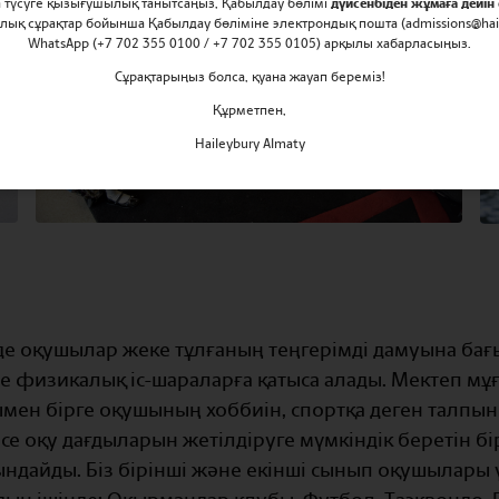
ға түсуге қызығушылық танытсаңыз, Қабылдау бөлімі
дүйсенбіден жұмаға дейін 
рлық сұрақтар бойынша Қабылдау бөліміне электрондық пошта (admissions@hail
WhatsApp (+7 702 355 0100 / +7 702 355 0105) арқылы хабарласыңыз.
Сұрақтарыңыз болса, қуана жауап береміз!
Құрметпен,
Haileybury Almaty
нде оқушылар жеке тұлғаның теңгерімді дамуына бағ
физикалық іс-шараларға қатыса алады. Мектеп мұғ
мен бірге оқушының хоббиін, спортқа деген талпын
е оқу дағдыларын жетілдіруге мүмкіндік беретін бі
дайды. Біз бірінші және екінші сынып оқушылары ү