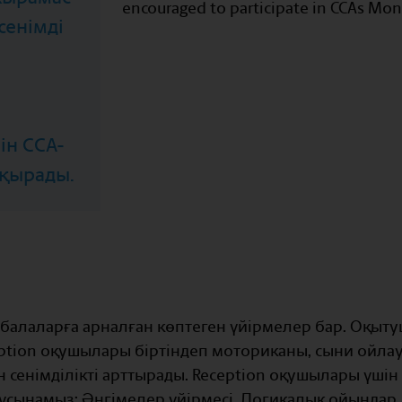
encouraged to participate in CCAs Mo
 сенімді
ін ССА-
ақырады.
 балаларға арналған көптеген үйірмелер бар. Оқы
ption оқушылары біртіндеп моториканы, сыни ойла
н сенімділікті арттырады. Reception оқушылары үшін 
 ұсынамыз: Әңгімелер үйірмесі, Логикалық ойындар