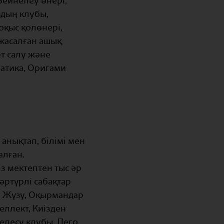
Бейнелеу өнері,
ьдың клубы,
оқыс қолөнері,
н жасалған ашық
ет салу және
матика, Оригами
нықтап, білімі мен
алған.
з мектептен тыс әр
әртүрлі сабақтар
ы: Жүзу, Оқырмандар
еллект, Киізден
елесу клубы, Лего,