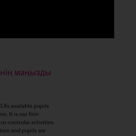
рінің маңызды
CAs available pupils
. It is our firm
co-curricular activities
ation and pupils are