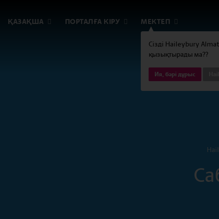
ҚАЗАҚША
ПОРТАЛҒА КІРУ
МЕКТЕП
Сізді Haileybury Alma
қызықтырады ма??
Ия, бәрі дұрыс
Hai
Hai
Са