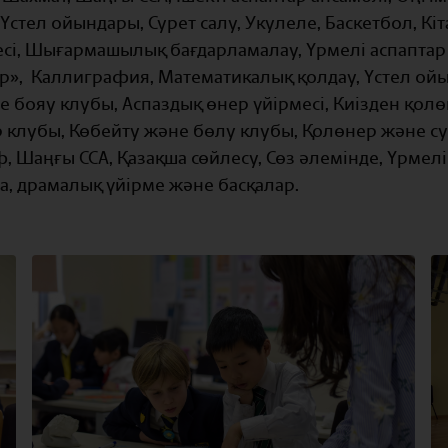
стел ойындары, Сурет салу, Укулеле, Баскетбол, Кі
есі, Шығармашылық бағдарламалау, Үрмелі аспаптар
р», Каллиграфия, Математикалық қолдау, Үстел ойы
 бояу клубы, Аспаздық өнер үйірмесі, Киізден қолө
 клубы, Көбейту және бөлу клубы, Қолөнер және с
, Шаңғы CCA, Қазақша сөйлесу, Сөз әлемінде, Үрмелі
га, драмалық үйірме және басқалар.