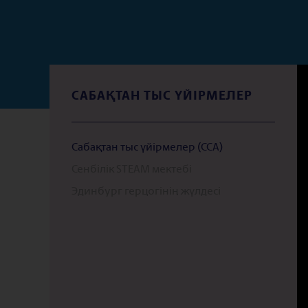
САБАҚТАН ТЫС ҮЙІРМЕЛЕР
Сабақтан тыс үйірмелер (CCA)
Сенбілік STEAM мектебі
Эдинбург герцогінің жүлдесі