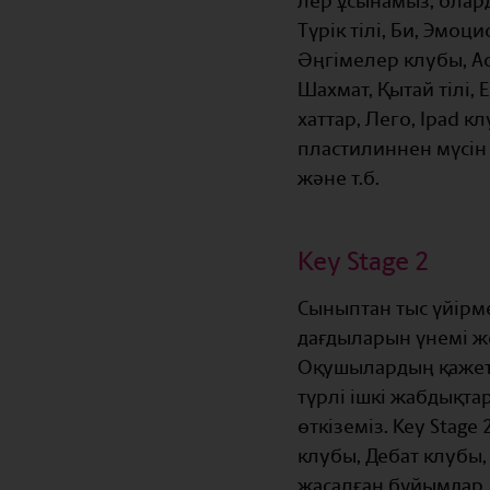
лер ұсынамыз, олард
Түрік тілі, Би, Эмо
Әңгімелер клубы, Ас
Шахмат, Қытай тілі, 
хаттар, Лего, Ipad к
пластилиннен мүсін
және т.б.
Key Stage 2
Сыныптан тыс үйірм
дағдыларын үнемі же
Оқушылардың қажетт
түрлі ішкі жабдықта
өткіземіз. Key Stag
клубы, Дебат клубы,
жасалған бұйымдар, 