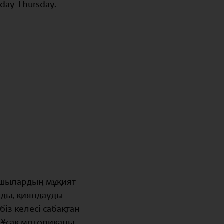
nday-Thursday.
тушылардың мұқият
уды, қиялдауды
біз келесі сабақтан
, Ұсақ моториканы