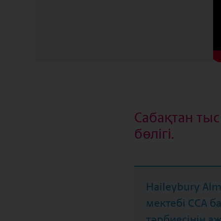
Сабақтан тыс
бөлігі.
Haileybury Alm
мектебі ССА б
тәрбиесінің а