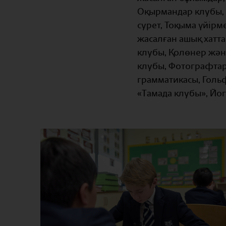
Оқырмандар клубы, Ү
сурет, Тоқыма үйірм
жасалған ашық хатта
клубы, Қолөнер және
клубы, Фотографтар
грамматикасы, Гольф
«Тамада клубы», Йо