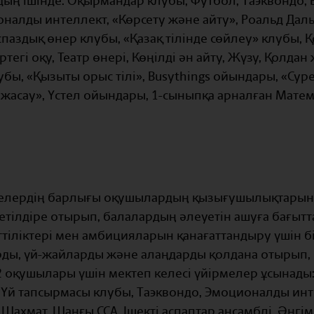
ың ішінде: Оқырмандар клубы, Футбол, Таэквондо, 
ционалды интеллект, «Көрсету және айту», Роальд Дал
паздық өнер клубы, «Қазақ тілінде сөйлеу» клубы, Қ
Ертегі оқу, Театр өнері, Көңілді ән айту, Жүзу, Қолда
лубы, «Қызыты орыс тілі», Busythings ойындары, «Сур
 жасау», Үстел ойындары, 1-сыныпқа арналған Мате
елердің барлығы оқушылардың қызығушылықтарын а
тілдіре отырып, балалардың әлеуетін ашуға бағытт
іліктері мен амбицияларын қанағаттандыру үшін бі
рды, үй-жайларды және алаңдарды қолдана отырып, 
e 2 оқушылары үшін мектеп келесі үйірмелер ұсынад
 Үй тапсырмасы клубы, Таэквондо, Эмоционалды инт
Шахмат, Шаңғы CCA, Ішекті аспаптар ансамблі, Әңгім