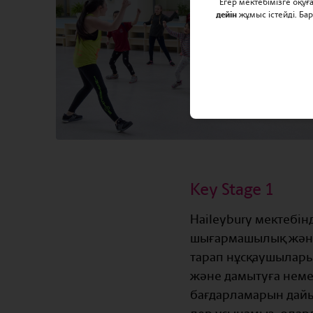
Егер мектебімізге оқу
дейін
жұмыс істейді. Ба
Key Stage 1
Haileybury мектебі
шығармашылық және 
тарап нұсқаушылары
және дамытуға немес
бағдарламарын дайын