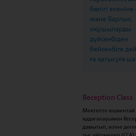
бөлігі екеніне
және барлық
оқушыларды
дүйсенбіден
бейсенбіге дей
ға қатысуға ш
Reception Class
Мектепте кішкентай
қадағалауымен Rece
дамытып, өзіне деге
тыс үйірмелер (CCA)