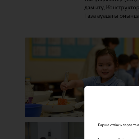
дамыту, Конструктор
Таза ауадағы ойынд
Барша отбасыларға та