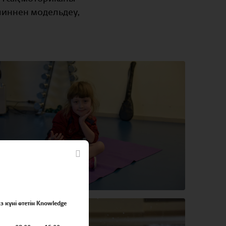
илиннен модельдеу,
з күні өтетін Knowledge