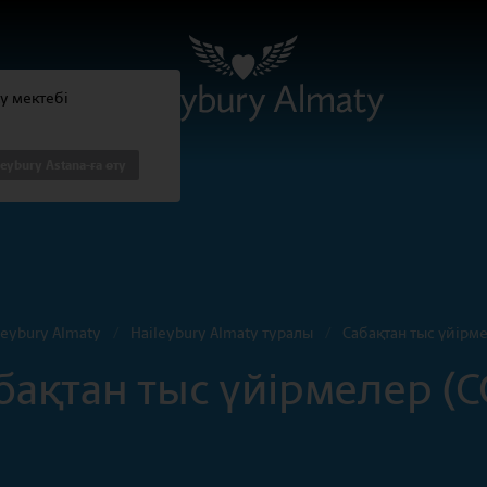
ty мектебі
leybury Astana-ға өту
leybury Almaty
/
Haileybury Almaty туралы
/
Сабақтан тыс үйірм
бақтан тыс үйірмелер (C