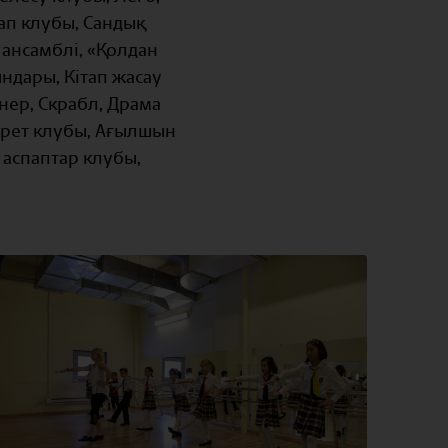
тап клубы, Сандық
 ансамблі, «Қолдан
ндары, Кітап жасау
нер, Скрабл, Драма
урет клубы, Ағылшын
 аспаптар клубы,