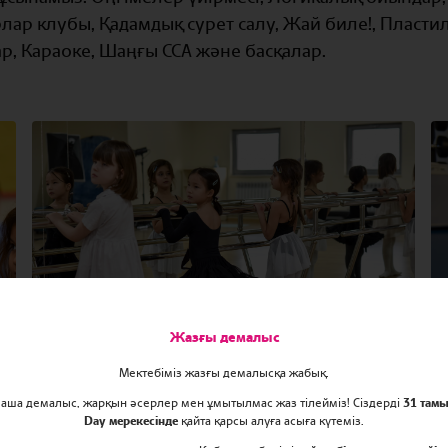
лар клубы, Қадамдық сурет салу, Жай биле!, Пласт
ар, Караоке, Шаңғы CCA және басқалар.
Жазғы демалыс
Мектебіміз жазғы демалысқа жабық.
маша демалыс, жарқын әсерлер мен ұмытылмас жаз тілейміз! Сіздерді
31 тамы
Day мерекесінде
қайта қарсы алуға асыға күтеміз.