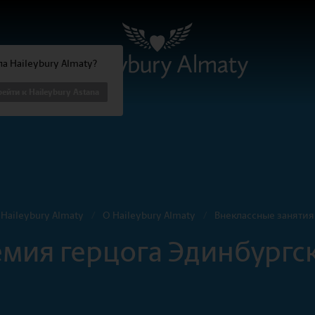
а Haileybury Almaty?
ейти к Haileybury Astana
Haileybury Almaty
/
О Haileybury Almaty
/
Внеклассные занятия
мия герцога Эдинбургс