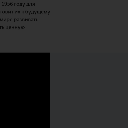
 1956 году для
отовит их к будущему
 мире развивать
ать ценную