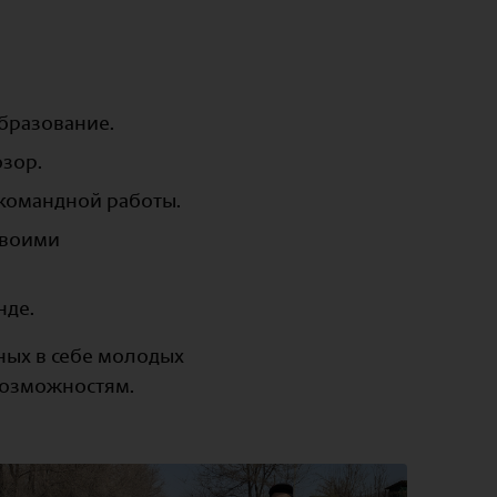
образование.
озор.
командной работы.
своими
нде.
ных в себе молодых
возможностям.