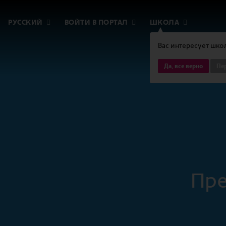
РУССКИЙ
ВОЙТИ В ПОРТАЛ
ШКОЛА
Вас интересует школ
Да, все верно
Пер
Пре