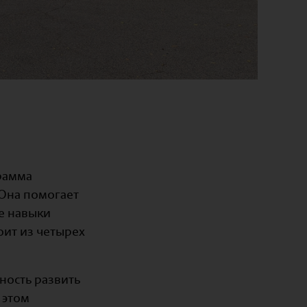
рамма
 Она помогает
е навыки
ит из четырех
ность развить
 этом