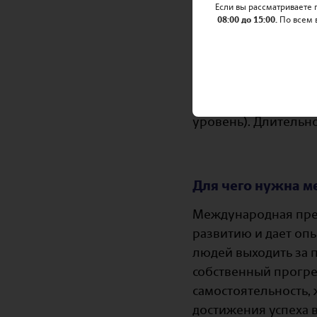
Если вы рассматриваете
08:00 до 15:00.
По всем 
физическая подгото
уровень). Длительно
Для чего нужна м
Международная прем
развитию и дает оп
людей выходить за п
собственный прогре
самостоятельность,
достижения успеха 