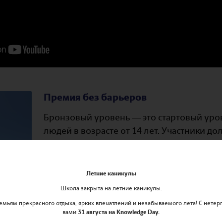
Премия без барьеров
Бронзовый уровень — это стартовый уро
людей в возрасте от 14 лет. Участники д
менее трех месяцев каждому из следующ
волонтерство, развитие навыков и физич
уделяя каждому из них около одного час
Летние каникулы
того, они должны совершить двухдневны
Школа закрыта на летние каникулы.
поход, для которого они проходят специ
мьям прекрасного отдыха, ярких впечатлений и незабываемого лета! С нетер
затем – тренировочный поход и оценива
вами
31 августа на Knowledge Day.