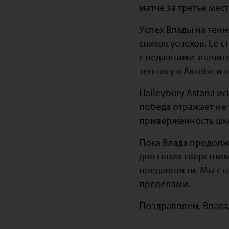
матче за третье мест
Успех Влады на тен
список успехов. Ее 
с недавними значит
теннису в Актобе и 
Haileybury Astana и
победа отражает не
приверженность шк
Пока Влада продолж
для своих сверстни
преданности. Мы с 
пределами.
Поздравляем, Влада