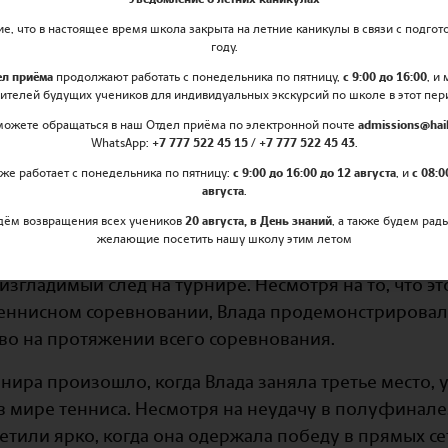
, что в настоящее время школа закрыта на летние каникулы в связи с подгот
ybury Astana Триумфирует на Теннисном
году.
анде
ел приёма
продолжают работать с понедельника по пятницу,
с 9:00 до 16:00
, и
ителей будущих учеников для индивидуальных экскурсий по школе в этот пер
True Arena Centre в Хуа Хине, Таиланд, проходил
можете обращаться в наш Отдел приёма по электронной почте
admissions@hail
WhatsApp:
+7 777 522 45 15 / +7 777 522 45 43
.
же работает с понедельника по пятницу:
с 9:00 до 16:00 до 12 августа
, и
с 08:0
ытие собрало талантливых молодых атлетов из разн
августа
.
ния и страсть к спорту.
дём возвращения всех учеников
20 августа, в День знаний
, а также будем рад
желающие посетить нашу школу этим летом
ордостью представила ученица 7 класса, Влада из Ha
изгладимый след на турнире. Несмотря на то, что 
еннисном соревновании, Влада продемонстрировал
тво на протяжении всего соревнования.
нира произошло, когда Влада заняла третье место, у
в мире тенниса. Несмотря на неудачу в полуфинале
етили ярко, когда она одержала победу в прямых с