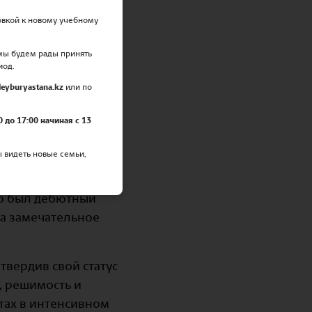
овкой к новому учебному
 Турнире
 мы будем рады принять
иод.
 теннисный турнир
eyburyastana.kz
или по
0 до 17:00 начиная с 13
ых регионов,
ы видеть новые семьи,
ileybury Astana,
это был дебютный
а замечательное
твердив свой статус
, решимость и
етах в интенсивном