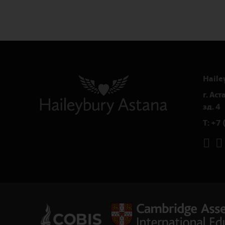
Haile
г. Ас
зд. 4
T:
+7 