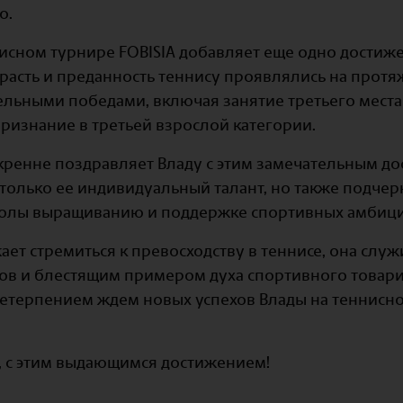
о.
нисном турнире FOBISIA добавляет еще одно достиже
страсть и преданность теннису проявлялись на протя
ельными победами, включая занятие третьего места
признание в третьей взрослой категории.
скренне поздравляет Владу с этим замечательным д
 только ее индивидуальный талант, но также подчер
олы выращиванию и поддержке спортивных амбиций
ает стремиться к превосходству в теннисе, она слу
ков и блестящим примером духа спортивного товар
нетерпением ждем новых успехов Влады на теннисном
, с этим выдающимся достижением!