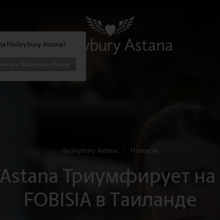
а Haileybury Astana?
ейти к Haileybury Almaty
Haileybury Astana
/
Новости
y Astana Триумфирует н
FOBISIA в Таиланде