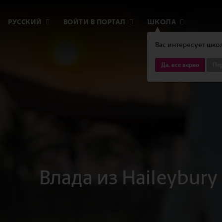
РУССКИЙ
ВОЙТИ В ПОРТАЛ
ШКОЛА
Вас интересует школ
Да, все верно
Пер
Влада из Haileybur