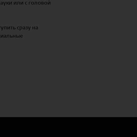
ауки или с головой
упить сразу на
ндиальные