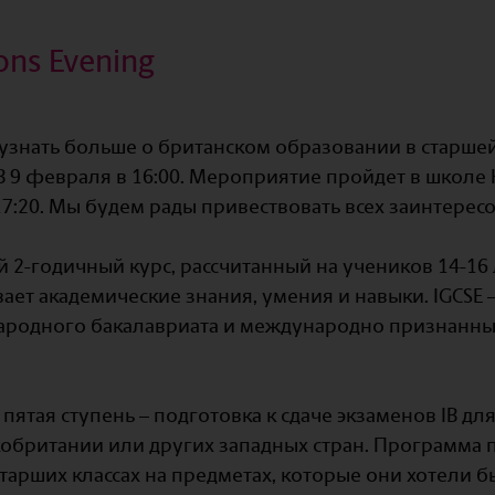
ons Evening
узнать больше о британском образовании в старшей
B 9 февраля в 16:00. Мероприятие пройдет в школе H
о 17:20. Мы будем рады привествовать всех заинтерес
ый 2-годичный курс, рассчитанный на учеников 14-16
ет академические знания, умения и навыки. IGCSE –
родного бакалавриата и международно признанны
ятая ступень – подготовка к сдаче экзаменов IB дл
обритании или других западных стран. Программа 
тарших классах на предметах, которые они хотели бы