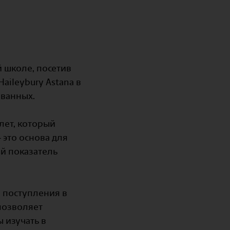
 школе, посетив
aileybury Astana в
ованных.
 лет, который
 это основа для
й показатель
я поступления в
позволяет
 изучать в