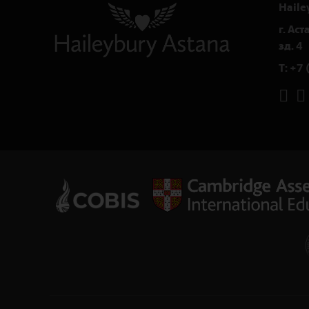
Haile
г. Ас
зд. 4
T:
+7 