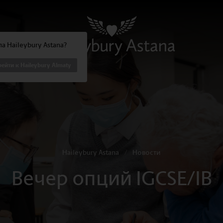
а Haileybury Astana?
ейти к Haileybury Almaty
Haileybury Astana
/
Новости
Вечер опций IGCSE/IB