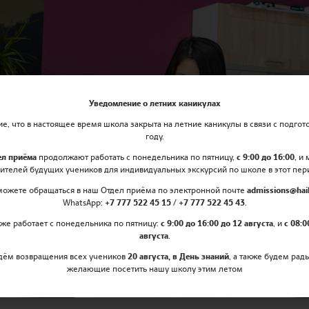
Уведомление о летних каникулах
, что в настоящее время школа закрыта на летние каникулы в связи с подгот
году.
ел приёма
продолжают работать с понедельника по пятницу,
с 9:00 до 16:00
, и
ителей будущих учеников для индивидуальных экскурсий по школе в этот пер
можете обращаться в наш Отдел приёма по электронной почте
admissions@hail
WhatsApp:
+7 777 522 45 15 / +7 777 522 45 43
.
же работает с понедельника по пятницу:
с 9:00 до 16:00 до 12 августа
, и
с 08:0
августа
.
дём возвращения всех учеников
20 августа, в День знаний
, а также будем рад
желающие посетить нашу школу этим летом