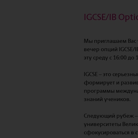
IGCSE/IB Opti
Мы приглашаем Вас 
вечер опций IGCSE/I
эту среду с 16:00 д
⠀
IGCSE – это серьезн
формирует и развива
программы междуна
знаний учеников.
⠀
Следующий рубеж – п
университеты Велик
сфокусироваться в с