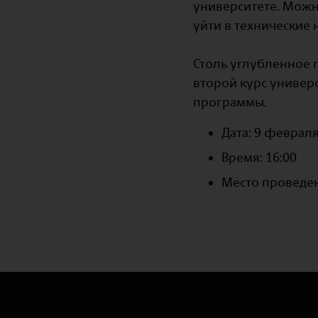
университете. Можн
уйти в технические н
⠀
Столь углубленное 
второй курс универс
программы.
Дата: 9 феврал
Время: 16:00
Место проведе