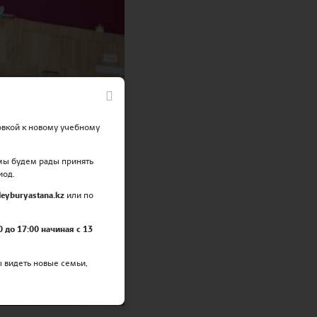
овкой к новому учебному
 мы будем рады принять
иод.
eyburyastana.kz
или по
0 до 17:00 начиная с 13
ы видеть новые семьи,