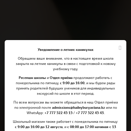
Уведомление о летних каникулах
Обращаем ваше внимание, что в настоящее время школа
закрыта на летние каникулы в связи с подготовкой к новому
учебному году.
Ресепшн школы
и
Отдел приёма
продолжают работать с
Новый класс детского сада
понедельника по пятницу,
с 9:00 до 16:00
, и мы будем рады
принять родителей будущих учеников для индивидуальных
открывается в Haileybury
экскурсий по школе в этот период.
По всем вопросам вы можете обращаться в наш Отдел приёма
Astana: Добро пожаловать,
по электронной почте
admissions@haileyburyastana.kz
или по
маленькие ученики!
WhatsApp:
+7 777 522 45 15 / +7 777 522 45 43
.
Школьный магазин также работает с понедельника по пятницу:
с 9:00 до 16:00 до 12 августа
, и
с 08:00 до 17:00 начиная с 13