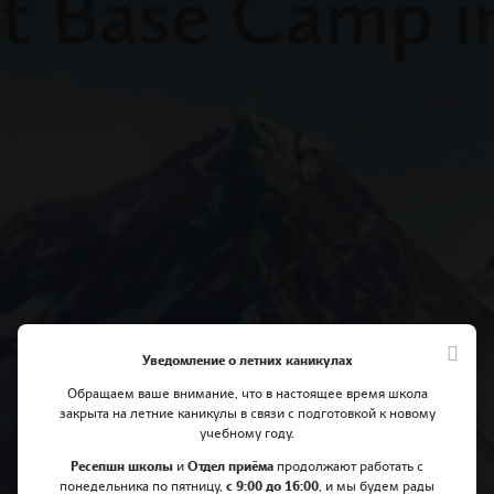
Уведомление о летних каникулах
Обращаем ваше внимание, что в настоящее время школа
закрыта на летние каникулы в связи с подготовкой к новому
учебному году.
Ресепшн школы
и
Отдел приёма
продолжают работать с
понедельника по пятницу,
с 9:00 до 16:00
, и мы будем рады