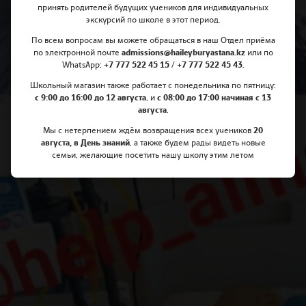
принять родителей будущих учеников для индивидуальных
Teachers on Trek – Charity
экскурсий по школе в этот период.
Campaign called “Help Almas”
По всем вопросам вы можете обращаться в наш Отдел приёма
по электронной почте
admissions@haileyburyastana.kz
или по
WhatsApp:
+7 777 522 45 15 / +7 777 522 45 43
.
Школьный магазин также работает с понедельника по пятницу:
с 9:00 до 16:00 до 12 августа
, и
с 08:00 до 17:00 начиная с 13
августа
.
Мы с нетерпением ждём возвращения всех учеников
20
августа, в День знаний
, а также будем рады видеть новые
семьи, желающие посетить нашу школу этим летом