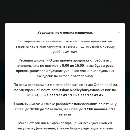
Уведомление о летних каникулах
Обращаем ваше внимание, что в настоящее время школа
закрыта на летние каникулы в связи с подготовкой к новому
учебному году.
Ресепшн школы
и
Отдел приёма
продолжают работать с
понедельника по пятницу,
с 9:00 до 16:00
, и мы будем рады
Haileybury Astana Mathematics
принять родителей будущих учеников для индивидуальных
экскурсий по школе в этот период.
Olympiad 2023: Вызов для
По всем вопросам вы можете обращаться в наш Отдел приёма
юных математиков!
по электронной почте
admissions@haileyburyastana.kz
или по
WhatsApp:
+7 777 522 45 15 / +7 777 522 45 43
.
Школьный магазин также работает с понедельника по пятницу:
с 9:00 до 16:00 до 12 августа
, и
с 08:00 до 17:00 начиная с 13
августа
.
Мы с нетерпением ждём возвращения всех учеников
20
августа, в День знаний
, а также будем рады видеть новые