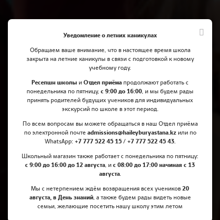
Уведомление о летних каникулах
Обращаем ваше внимание, что в настоящее время школа
закрыта на летние каникулы в связи с подготовкой к новому
учебному году.
Ресепшн школы
и
Отдел приёма
продолжают работать с
понедельника по пятницу,
с 9:00 до 16:00
, и мы будем рады
принять родителей будущих учеников для индивидуальных
экскурсий по школе в этот период.
Традиция Quad Walk 2023
По всем вопросам вы можете обращаться в наш Отдел приёма
по электронной почте
admissions@haileyburyastana.kz
или по
WhatsApp:
+7 777 522 45 15 / +7 777 522 45 43
.
Школьный магазин также работает с понедельника по пятницу:
с 9:00 до 16:00 до 12 августа
, и
с 08:00 до 17:00 начиная с 13
августа
.
Мы с нетерпением ждём возвращения всех учеников
20
августа, в День знаний
, а также будем рады видеть новые
семьи, желающие посетить нашу школу этим летом