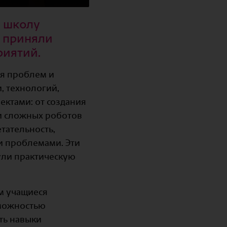
а школу
в приняли
риятий.
ия проблем и
, технологий,
ктами: от создания
и сложных роботов
тательность,
и проблемами. Эти
ули практическую
ом учащиеся
зможностью
ть навыки