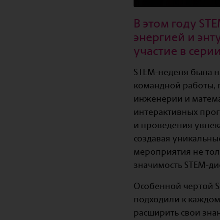
В этом году ST
энергией и энт
участие в сери
STEM-неделя была н
командной работы, 
инженерии и матема
интерактивных прог
и проведения увлек
создавая уникальны
мероприятия не тол
значимость STEM-ди
Особенной чертой S
подходили к каждом
расширить свои зна