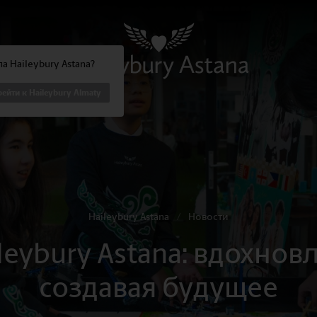
а Haileybury Astana?
ейти к Haileybury Almaty
Haileybury Astana
/
Новости
leybury Astana: вдохнов
создавая будущее