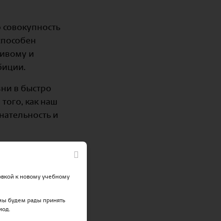
о совокупность
способен
чивому и
биции.
зни в быстро
того, как наш
нательность и
зиазмом наши
овкой к новому учебному
 мы будем рады принять
иод.