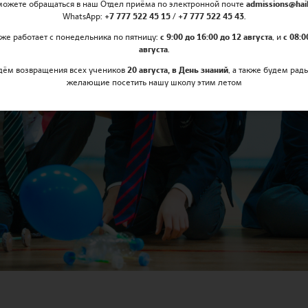
можете обращаться в наш Отдел приёма по электронной почте
admissions@hail
WhatsApp:
+7 777 522 45 15 / +7 777 522 45 43
.
же работает с понедельника по пятницу:
с 9:00 до 16:00 до 12 августа
, и
с 08:0
августа
.
дём возвращения всех учеников
20 августа, в День знаний
, а также будем рад
желающие посетить нашу школу этим летом