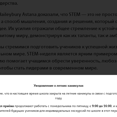
дерства.
ileybury Astana доказали, что STEM — это не прост
 а способ мышления, создания и решения, который 
е. Их усилия отражали общее стремление к устой
итому миру, демонстрируя как их таланты, так и ам
 мы стремимся подготовить учеников к успешной жи
ном мире. STEM-неделя является ярким примером 
ию помогает учащимся обрести уверенность, любоз
 чтобы стать лидерами в современном мире.
начинается здесь, и мы гордимся тем, с каким энту
этот вызов.
Уведомление о летних каникулах
, что в настоящее время школа закрыта на летние каникулы в связи с подгот
году.
ел приёма
продолжают работать с понедельника по пятницу,
с 9:00 до 16:00
, и
ителей будущих учеников для индивидуальных экскурсий по школе в этот пер