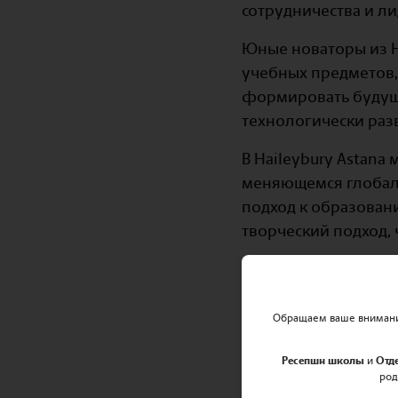
сотрудничества и ли
Юные новаторы из Ha
учебных предметов,
формировать будуще
технологически разв
В Haileybury Astana
меняющемся глобаль
подход к образован
творческий подход,
Будущее инноваций 
ученики принимают 
Обращаем ваше внимание
Ресепшн школы
и
Отд
род