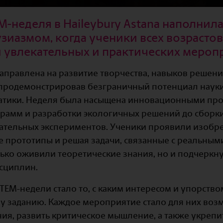
EM-неделя в Haileybury Astana наполнил
узиазмом, когда ученики всех возрасто
и увлекательных и практических мероп
аправлена на развитие творчества, навыков решен
продемонстрировав безграничный потенциал науки
тики. Неделя была насыщена инновационными прое
рамм и разработки экологичных решений до сборк
ательных экспериментов. Ученики проявили изобре
е прототипы и решая задачи, связанные с реальным
ько оживили теоретические знания, но и подчеркн
сциплин.
TEM-недели стало то, с каким интересом и упорств
у заданию. Каждое мероприятие стало для них во
ния, развить критическое мышление, а также укрепи