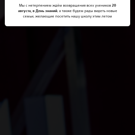
Мы с нетерпением ждём возвращения всех учеников
20
августа, в День знаний
, а также будем рады видеть новые
семьи, желающие посетить нашу школу этим летом