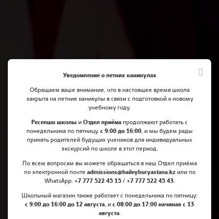
Уведомление о летних каникулах
Обращаем ваше внимание, что в настоящее время школа
закрыта на летние каникулы в связи с подготовкой к новому
учебному году.
Ресепшн школы
и
Отдел приёма
продолжают работать с
понедельника по пятницу,
Выступления учеников
с 9:00 до 16:00
, и мы будем рады
принять родителей будущих учеников для индивидуальных
Haileybury Astana на
экскурсий по школе в этот период.
официальном YouTube канале
По всем вопросам вы можете обращаться в наш Отдел приёма
по электронной почте
admissions@haileyburyastana.kz
или по
TED Talks
WhatsApp:
+7 777 522 45 15 / +7 777 522 45 43
.
Школьный магазин также работает с понедельника по пятницу:
с 9:00 до 16:00 до 12 августа
, и
с 08:00 до 17:00 начиная с 13
августа
.