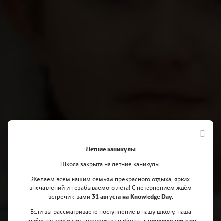
Летние каникулы
Школа закрыта на летние каникулы.
Желаем всем нашим семьям прекрасного отдыха, ярких
впечатлений и незабываемого лета! С нетерпением ждём
встречи с вами
31 августа на Knowledge Day.
Отмечаем День независимости
Если вы рассматриваете поступление в нашу школу, наша
приёмная комиссия продолжает работать
с понедельника по