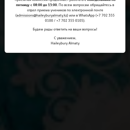
Казахстана
пятницу с 08:00 до 15:00.
По всем вопросам обращайтесь в
отдел приема учеников по электронной почте
(
admissions@haileyburyalmaty.
kz
) или в WhatsApp (+7 702 355
0100 / +7 702 355 0105).
Будем рады ответить на ваши вопросы!
С уважением,
Haileybury Almaty