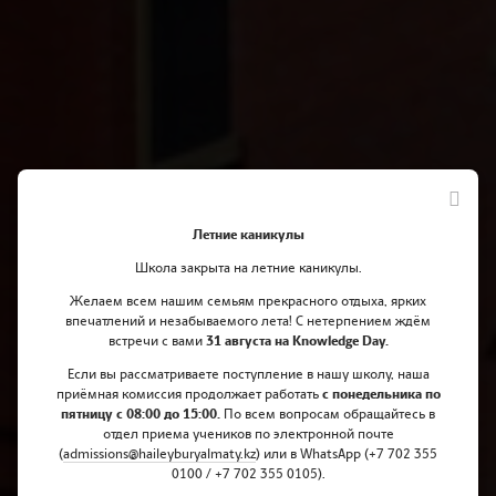
Летние каникулы
Школа закрыта на летние каникулы.
Желаем всем нашим семьям прекрасного отдыха, ярких
Капитан школы принята в Лигу
впечатлений и незабываемого лета! С нетерпением ждём
встречи с вами
31 августа на Knowledge Day.
плюща и программу двойного
Если вы рассматриваете поступление в нашу школу, наша
диплома престижных
приёмная комиссия продолжает работать
с понедельника по
пятницу с 08:00 до 15:00.
По всем вопросам обращайтесь в
университетов
отдел приема учеников по электронной почте
(
admissions@haileyburyalmaty.
kz
) или в WhatsApp (+7 702 355
0100 / +7 702 355 0105).