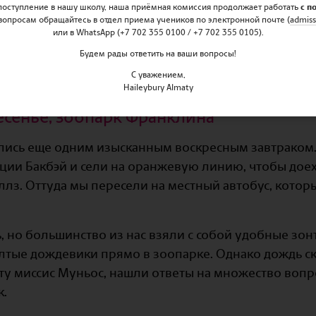
 поступление в нашу школу, наша приёмная комиссия продолжает работать
с п
вопросам обращайтесь в отдел приема учеников по электронной почте (
admiss
или в WhatsApp (+7 702 355 0100 / +7 702 355 0105).
Будем рады ответить на ваши вопросы!
С уважением,
Haileybury Almaty
есенье, зоопарк Франклина
лись еще одним изысканным воскресным завтраком.
ции Бакбэй и сели на оранжевую линию, чтобы доех
ллз. Оттуда мы пересели на местный автобус, которы
, но большинство из нас взяли с собой удобные зонт
тые дождевики прямо в зоопарке. Однако дождь ск
ету миссис Муньос, нашли ответы на множество вопр
к.