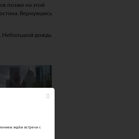
ов позже на этой
Бостона. Вернувшись
а. Небольшой дождь
пением ждём встречи с