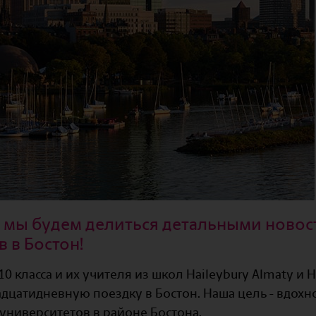
е мы будем делиться детальными новос
 в Бостон!
0 класса и их учителя из школ Haileybury Almaty и H
адцатидневную поездку в Бостон. Наша цель - вдохн
 университетов в районе Бостона.