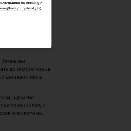
онедельника по пятницу с
ions@haileyburyalmaty.
kz
)
 Затем мы
ать до самого конца
й доставил нас в
ики, а другие
оро закончился, и
осов о животных,