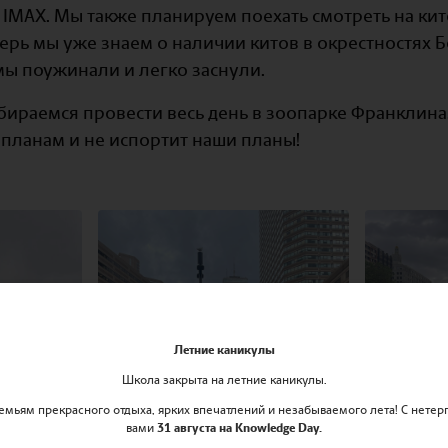
IMAX. Мы также планируем поехать смотреть на кит
ерь мы уже знаем о наличии китов в окрестностях 
 мы поужинали и легко заснули.
обираемся провести весь день в зоопарке Франклин
планам и не испортит наши планы!
Летние каникулы
Школа закрыта на летние каникулы.
мьям прекрасного отдыха, ярких впечатлений и незабываемого лета! С нетер
вами
31 августа на Knowledge Day.