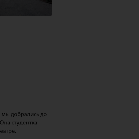
а мы добрались до
 Она студентка
еатре.