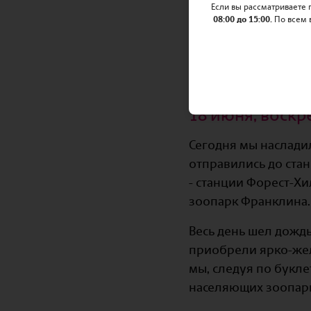
Если вы рассматриваете
08:00 до 15:00.
По всем 
18 июня, воскр
Сегодня мы наслади
отправились до стан
- станции Форест-Хи
зоопарк Франклина.
Весь день шел дождь
приобрели ярко-жел
мы, следуя по букл
населяющих зоопар