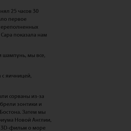
нял 25 часов 30
ало первое
 переполненных
 Сара показала нам
 шампунь, мы все,
 с яичницей,
ыли сорваны из-за
обрели зонтики и
Бостона. Затем мы
риума Новой Англии,
и 3D-фильм о море