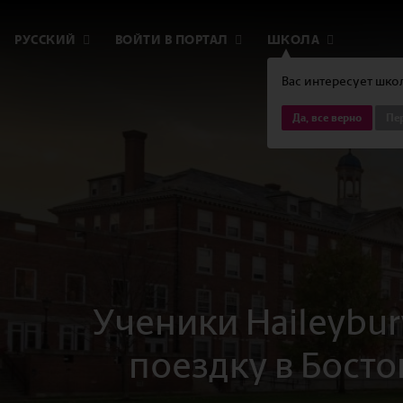
РУССКИЙ
ВОЙТИ В ПОРТАЛ
ШКОЛА
Вас интересует школ
Да, все верно
Пер
Ученики Haileybur
поездку в Босто