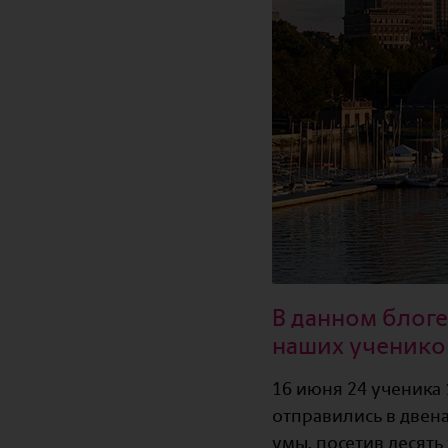
В данном блог
наших учеников
16 июня 24 ученика 1
отправились в двен
умы, посетив десять