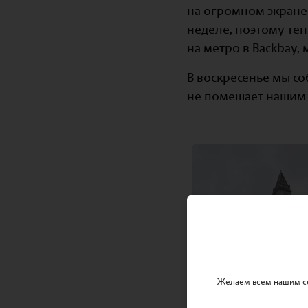
на огромном экране 
неделе, поэтому теп
на метро в Backbay,
В воскресенье мы с
не помешает нашим 
Желаем всем нашим се