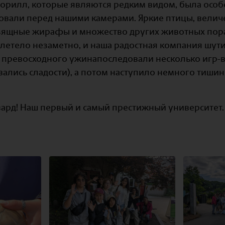
горилл, которые являются редким видом, была особ
овали перед нашими камерами. Яркие птицы, велич
зящные жирафы и множество других животных пора
олетело незаметно, и наша радостная компания шут
 превосходного ужинапоследовали несколько игр-
ались сладости), а потом наступило немного тишины
рвард! Наш первый и самый престижный университет