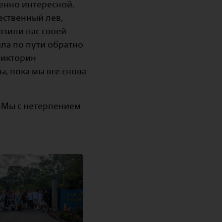
енно интересной.
ественный лев,
зили нас своей
ила по пути обратно
викторин
, пока мы все снова
. Мы с нетерпением