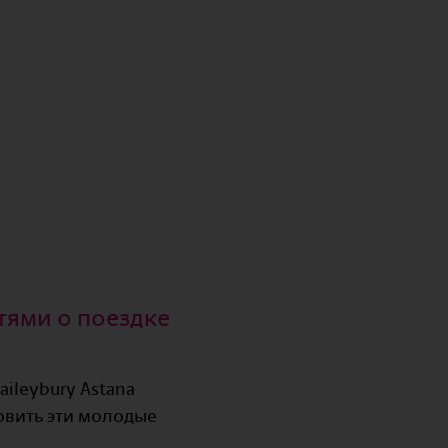
тями о поездке
aileybury Astana
овить эти молодые