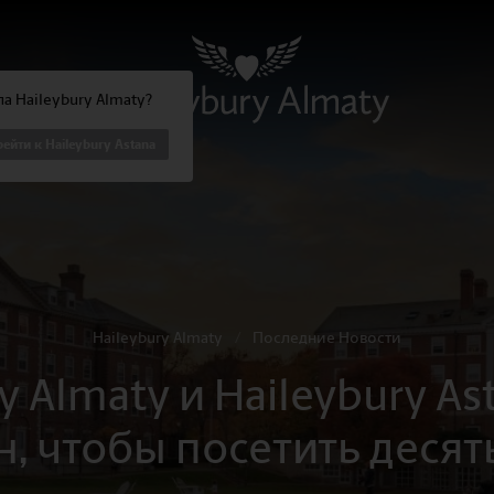
а Haileybury Almaty?
ейти к Haileybury Astana
Haileybury Almaty
/
Последние Новости
y Almaty и Haileybury As
н, чтобы посетить десят