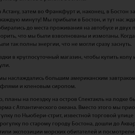
 Астану, затем во Франкфурт и, наконец, в Бостон за
 каждую минуту! Мы прибыли в Бостон, и тут нас жд
бирались до места проживания на автобусе и двух
орить, что мы были взволнованы и измотаны. Когда
ли так полны энергии, что не могли сразу заснуть.
дки в круглосуточный магазин, чтобы купить колу и
ули.
мы наслаждались большим американским завтраком
афлями и кленовым сиропом.
, планы на поездку на остров Спектакль на лодке б
рма с Атлантического океана. Вместо этого мы при
гулку по Ньюбери-стрит, известной торговой улице 
огулку по старому городу Бостона, дошли до Аква
етили экспозиции морских обитателей и посмотрел