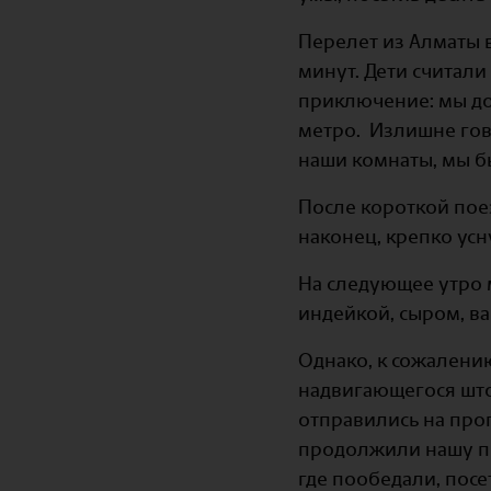
Перелет из Алматы в
минут. Дети считали
приключение: мы до
метро. Излишне гов
наши комнаты, мы бы
После короткой поез
наконец, крепко усн
На следующее утро 
индейкой, сыром, в
Однако, к сожалению
надвигающегося што
отправились на про
продолжили нашу пр
где пообедали, пос