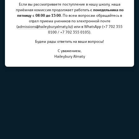
Учеников Haileybury Almaty
Если вы рассматриваете поступление в нашу школу, наша
наградили Медалью Елбасы
приёмная комиссия продолжает работать
с понедельника по
пятницу с 08:00 до 15:00.
По всем вопросам обращайтесь в
отдел приема учеников по электронной почте
(
admissions@haileyburyalmaty.
kz
) или в WhatsApp (+7 702 355
0100 / +7 702 355 0105).
Будем рады ответить на ваши вопросы!
С уважением,
Haileybury Almaty