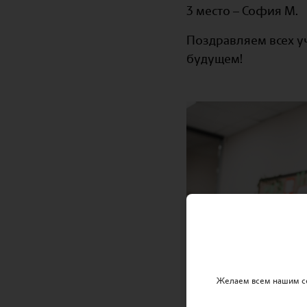
3 место – София М.
Поздравляем всех у
будущем!
Желаем всем нашим се