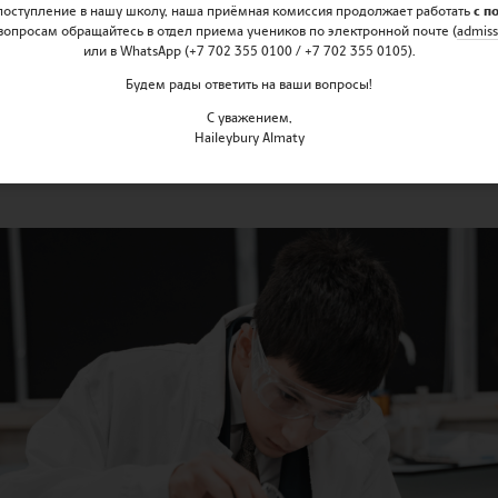
 поступление в нашу школу, наша приёмная комиссия продолжает работать
с п
вопросам обращайтесь в отдел приема учеников по электронной почте (
admiss
или в WhatsApp (+7 702 355 0100 / +7 702 355 0105).
Будем рады ответить на ваши вопросы!
С уважением,
Haileybury Almaty