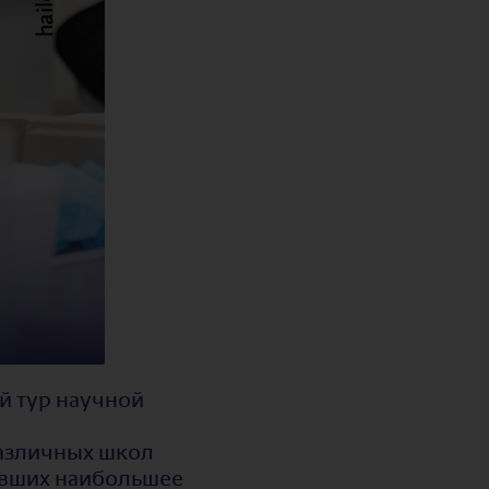
ый тур научной
различных школ
равших наибольшее