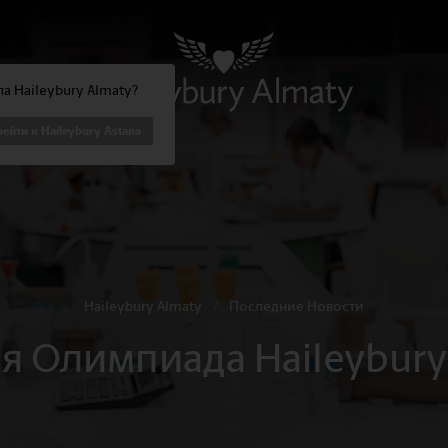
а Haileybury Almaty?
ейти к Haileybury Astana
Haileybury Almaty
/
Последние Новости
я Олимпиада Haileybury