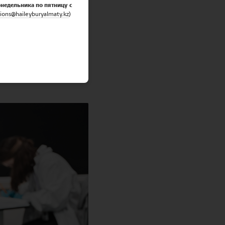
онедельника по пятницу с
ions@haileyburyalmaty.
kz
)