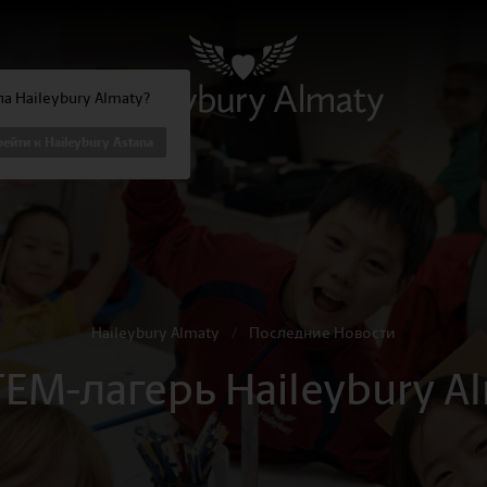
а Haileybury Almaty?
ейти к Haileybury Astana
Haileybury Almaty
/
Последние Новости
EM-лагерь Haileybury A