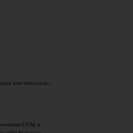
му или связаться с
лючения STEM, в
ть себе будущее.