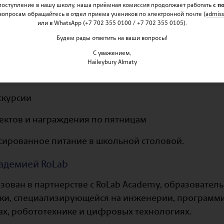
 поступление в нашу школу, наша приёмная комиссия продолжает работать
с п
вопросам обращайтесь в отдел приема учеников по электронной почте (
admiss
или в WhatsApp (+7 702 355 0100 / +7 702 355 0105).
тво
Будем рады ответить на ваши вопросы!
С уважением,
ие
Haileybury Almaty
л, танцы или изобразительное искусство
скурсии
ектов и награждения по пятницам
сированное питание в школьной столовой.
кадемией RoLab
изован в партнерстве с RoLab Academy, образовате
ики, специализирующейся на инженерии, программ
х, робототехнике и цифровых технологиях.