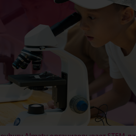
leybury Almaty организовывает STEM-ла