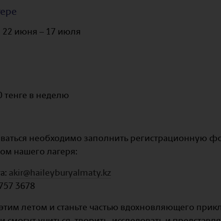
гере
 22 июня – 17 июля
0 тенге в неделю
ваться необходимо заполнить регистрационную фор
ом нашего лагеря:
а:
akir@haileyburyalmaty.kz
 757 3678
е этим летом и станьте частью вдохновляющего прик
и смогут учиться, творить, исследовать и представля