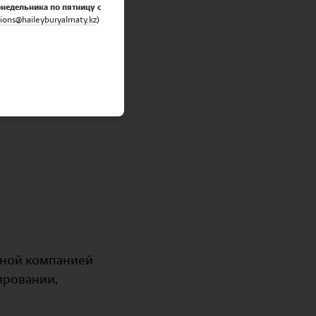
онедельника по пятницу с
ions@haileyburyalmaty.
kz
)
льной компанией
ировании,