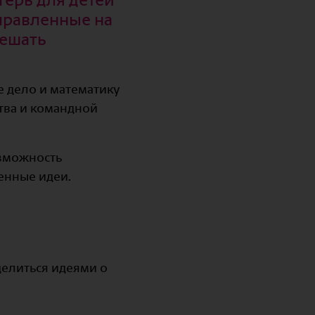
аправленные на
решать
е дело и математику
тва и командной
озможность
венные идеи.
 делиться идеями о