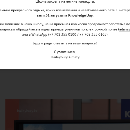
Школа закрыта на летние каникулы.
 Руйхан и Искандера - делегатов Hailey
мьям прекрасного отдыха, ярких впечатлений и незабываемого лета! С нетер
одели ООН!
вами
31 августа на Knowledge Day.
 поступление в нашу школу, наша приёмная комиссия продолжает работать
с п
вопросам обращайтесь в отдел приема учеников по электронной почте (
admiss
или в WhatsApp (+7 702 355 0100 / +7 702 355 0105).
 ООН является самой сложной из всех моделей ООН;
Будем рады ответить на ваши вопросы!
 очень сильны, и нам пришлось приложить очень мно
зрения, но мы это сделали. Мы можем официально с
С уважением,
Haileybury Almaty
ООН в Дубае, названия Haileybury и Казахстан тепе