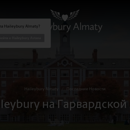
а Haileybury Almaty?
ейти к Haileybury Astana
Haileybury Almaty
/
Последние Новости
ileybury на Гарвардско