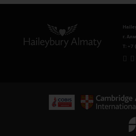
Haile
г. Ал
T:
+7 