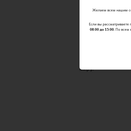
Улпан, Томирис,
Желаем всем нашим се
Гарвардской М
Если вы рассматриваете
08:00 до 15:00.
По всем 
Гарвардская Модель
со всего мира были
донести свою точку 
Гарвардской Модели 
миру.