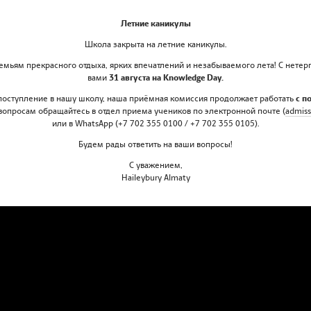
я наших учеников! Мы надеемся, что в будущем нас 
Летние каникулы
!
Школа закрыта на летние каникулы.
мьям прекрасного отдыха, ярких впечатлений и незабываемого лета! С нетер
вами
31 августа на Knowledge Day.
 поступление в нашу школу, наша приёмная комиссия продолжает работать
с п
вопросам обращайтесь в отдел приема учеников по электронной почте (
admiss
или в WhatsApp (+7 702 355 0100 / +7 702 355 0105).
Будем рады ответить на ваши вопросы!
С уважением,
Haileybury Almaty