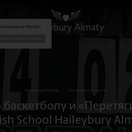
а Haileybury Almaty?
ейти к Haileybury Astana
Haileybury Almaty
/
Последние Новости
 баскетболу и «Перетяг
tish School Haileybury Al