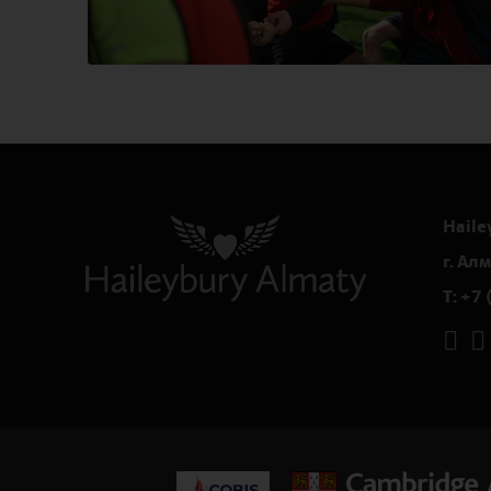
Haile
г. Ал
T:
+7 