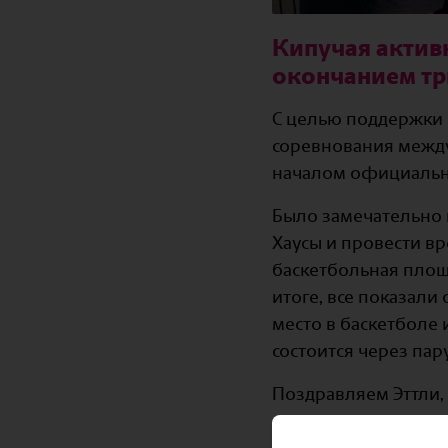
Кипучая активн
окончанием тр
С целью поддержки 
соревнования между
началом официальны
Было замечательно в
Хаусы и провести в
баскетбольная площа
итоге, все показали
место в баскетболе 
состоится через пар
Поздравляем Эттли,
Отличная работа, уч