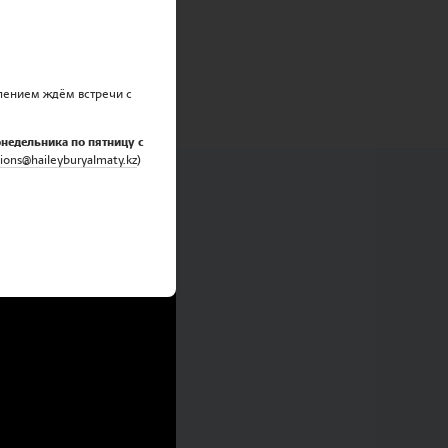
ждут еще более
пением ждём встречи с
онедельника по пятницу с
ions@haileyburyalmaty.
kz
)