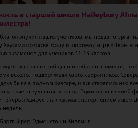
ость в старшей школе Haileybury Alma
иместра!
благополучия наших учеников, мы недавно органи
 Хаусами по баскетболу и любимой игре «Перетяги
х экзаменов для учеников 11-13 классов.
идеть, как наше сообщество собралось вместе, что
ремя весело, поддерживая своих сверстников. Сове
дка была в полном разгаре, и все старались изо все
 отличные результаты: команда Эдмонстон в синей 
и теперь лидирует, так как мы с нетерпением ждем 
у недель!
 Бартл Фрер, Эдмонстон и Киплинг!
астники! Благодарим Haileybury за создание комфо