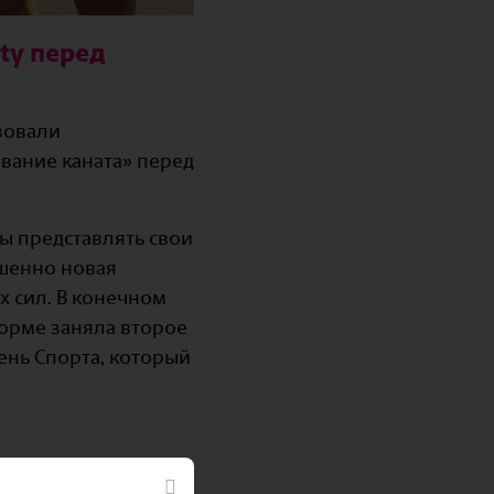
ty перед
зовали
вание каната» перед
бы представлять свои
ршенно новая
х сил. В конечном
форме заняла второе
День Спорта, который
ртных условий для