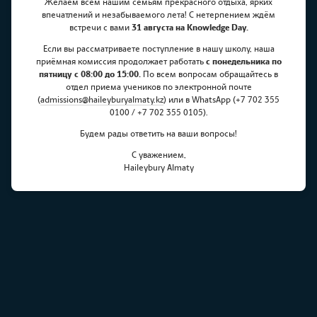
Желаем всем нашим семьям прекрасного отдыха, ярких
Nurtas, a silver medalist of the
впечатлений и незабываемого лета! С нетерпением ждём
встречи с вами
31 августа на Knowledge Day.
International Mathematics
Если вы рассматриваете поступление в нашу школу, наша
Olympiad spoke at the «Ел үміті»
приёмная комиссия продолжает работать
с понедельника по
пятницу с 08:00 до 15:00.
По всем вопросам обращайтесь в
youth forum.
отдел приема учеников по электронной почте
(
admissions@haileyburyalmaty.
kz
) или в WhatsApp (+7 702 355
0100 / +7 702 355 0105).
Будем рады ответить на ваши вопросы!
С уважением,
Haileybury Almaty