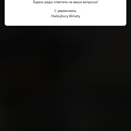
Будем рады ответить на ваши вопросы!
С уважением,
Haileybury Almaty