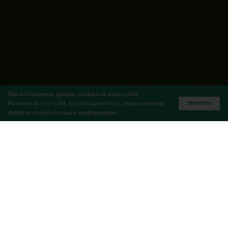
Мы используем файлы cookies на этом сайте.
Используя этот сайт, вы соглашаетесь с размещением
ПРИНЯТЬ
файлов cookies
Больше информации
Что Вам нужно знать о
программе IGCSE?