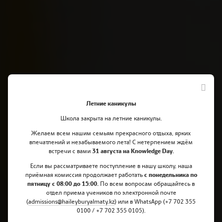
Летние каникулы
Школа закрыта на летние каникулы.
Желаем всем нашим семьям прекрасного отдыха, ярких
впечатлений и незабываемого лета! С нетерпением ждём
Мы рады приветствовать Вас
встречи с вами
31 августа на Knowledge Day.
на онлайн вечере опций IGCSE
Если вы рассматриваете поступление в нашу школу, наша
приёмная комиссия продолжает работать
с понедельника по
школы Haileybury Almaty!
пятницу с 08:00 до 15:00.
По всем вопросам обращайтесь в
отдел приема учеников по электронной почте
(
admissions@haileyburyalmaty.
kz
) или в WhatsApp (+7 702 355
0100 / +7 702 355 0105).