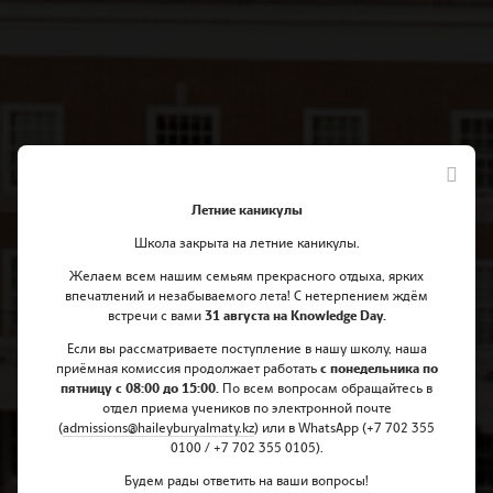
Летние каникулы
Школа закрыта на летние каникулы.
Желаем всем нашим семьям прекрасного отдыха, ярких
Наби принят в престижный
впечатлений и незабываемого лета! С нетерпением ждём
встречи с вами
31 августа на Knowledge Day.
колледж Франклина и
Если вы рассматриваете поступление в нашу школу, наша
Маршалла со стипендией за
приёмная комиссия продолжает работать
с понедельника по
пятницу с 08:00 до 15:00.
По всем вопросам обращайтесь в
заслуги
отдел приема учеников по электронной почте
(
admissions@haileyburyalmaty.
kz
) или в WhatsApp (+7 702 355
0100 / +7 702 355 0105).
Будем рады ответить на ваши вопросы!