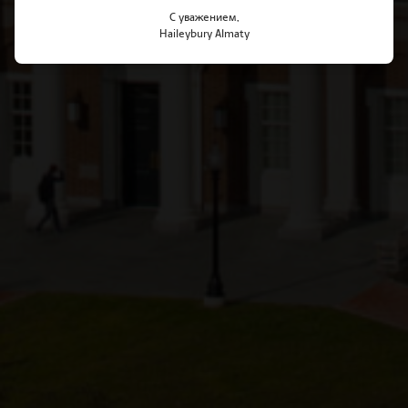
С уважением,
Haileybury Almaty