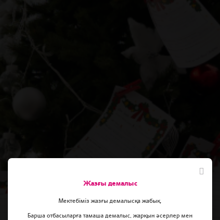
Жазғы демалыс
Мектебіміз жазғы демалысқа жабық.
Барша отбасыларға тамаша демалыс, жарқын әсерлер мен