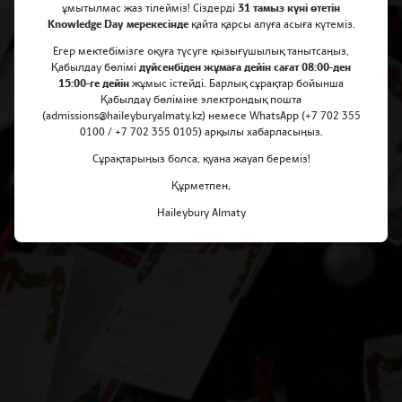
ұмытылмас жаз тілейміз! Сіздерді
31 тамыз күні өтетін
Knowledge Day мерекесінде
қайта қарсы алуға асыға күтеміз.
“Солнышко” балалар үйіне
Егер мектебімізге оқуға түсуге қызығушылық танытсаңыз,
Қабылдау бөлімі
дүйсенбіден жұмаға дейін сағат 08:00-ден
шуақты күндер сыйлайық!
15:00-ге дейін
жұмыс істейді. Барлық сұрақтар бойынша
Қабылдау бөліміне электрондық пошта
(admissions@haileyburyalmaty.kz) немесе WhatsApp (+7 702 355
0100 / +7 702 355 0105) арқылы хабарласыңыз.
Сұрақтарыңыз болса, қуана жауап береміз!
Құрметпен,
Haileybury Almaty