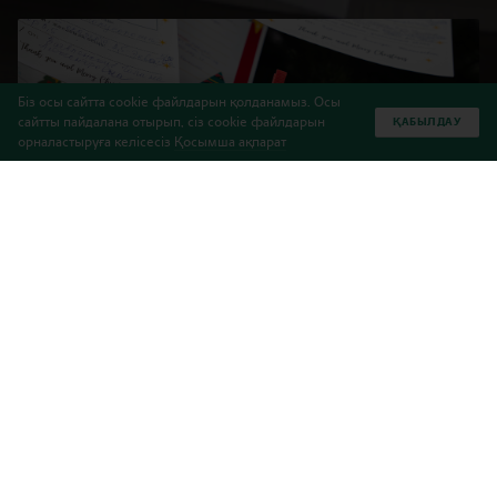
Біз осы сайтта cookie файлдарын қолданамыз. Осы
сайтты пайдалана отырып, сіз cookie файлдарын
ҚАБЫЛДАУ
орналастыруға келісесіз
Қосымша ақпарат