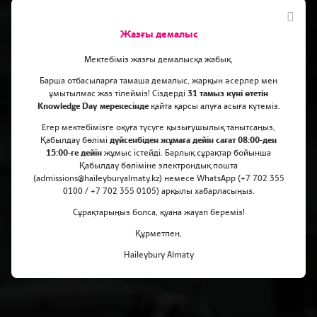
Жазғы демалыс
Мектебіміз жазғы демалысқа жабық.
Барша отбасыларға тамаша демалыс, жарқын әсерлер мен
ұмытылмас жаз тілейміз! Сіздерді
31 тамыз күні өтетін
Knowledge Day мерекесінде
қайта қарсы алуға асыға күтеміз.
Селинді беделді
Егер мектебімізге оқуға түсуге қызығушылық танытсаңыз,
университеттерге түсуімен
Қабылдау бөлімі
дүйсенбіден жұмаға дейін сағат 08:00-ден
15:00-ге дейін
жұмыс істейді. Барлық сұрақтар бойынша
құттықтаймыз!
Қабылдау бөліміне электрондық пошта
(admissions@haileyburyalmaty.kz) немесе WhatsApp (+7 702 355
0100 / +7 702 355 0105) арқылы хабарласыңыз.
Сұрақтарыңыз болса, қуана жауап береміз!
Құрметпен,
Haileybury Almaty