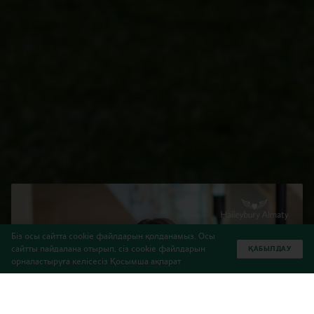
Біз осы сайтта cookie файлдарын қолданамыз. Осы
сайтты пайдалана отырып, сіз cookie файлдарын
ҚАБЫЛДАУ
орналастыруға келісесіз
Қосымша ақпарат