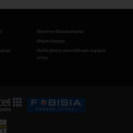
і
Мектеп басшылығы
Мұғалімдер
ңізді
Haileybury мектебінде жұмыс
істеу