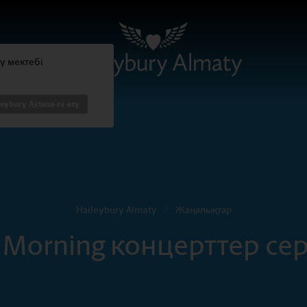
ty мектебі
leybury Astana-ға өту
Haileybury Almaty
/
Жаңалықтар
e Morning концерттер се