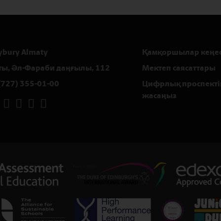
ybury Almaty
Қамқоршылар кеңес
ты, Әл-Фараби даңғылы, 112
Мектеп саясаттары
(727) 355-01-00
Цифрлық проспекті
жасаңыз