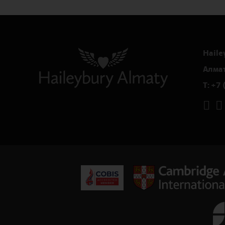
Haile
Алма
T:
+7 