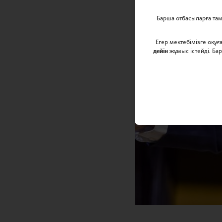
Барша отбасыларға та
Егер мектебімізге оқу
дейін
жұмыс істейді. Ба