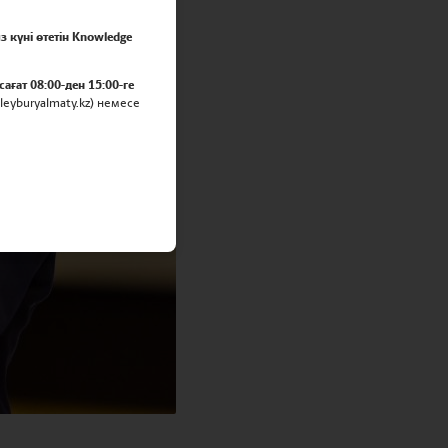
з күні өтетін Knowledge
сағат 08:00-ден 15:00-ге
eyburyalmaty.kz) немесе