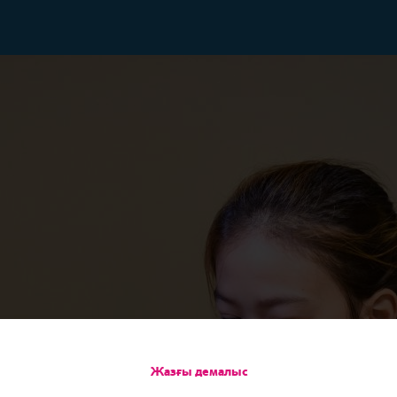
Жазғы демалыс