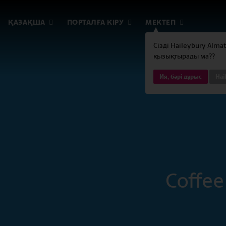
ҚАЗАҚША
ПОРТАЛҒА КІРУ
МЕКТЕП
Сізді Haileybury Alma
қызықтырады ма??
Ия, бәрі дұрыс
Hai
Coffe