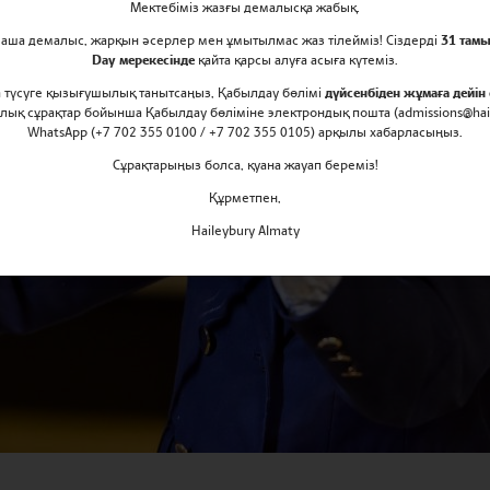
Мектебіміз жазғы демалысқа жабық.
маша демалыс, жарқын әсерлер мен ұмытылмас жаз тілейміз! Сіздерді
31 тамы
Day мерекесінде
қайта қарсы алуға асыға күтеміз.
ға түсуге қызығушылық танытсаңыз, Қабылдау бөлімі
дүйсенбіден жұмаға дейін 
рлық сұрақтар бойынша Қабылдау бөліміне электрондық пошта (admissions@hail
WhatsApp (+7 702 355 0100 / +7 702 355 0105) арқылы хабарласыңыз.
Сұрақтарыңыз болса, қуана жауап береміз!
Құрметпен,
Haileybury Almaty