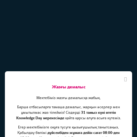
Жазғы демалыс
Мектебіміз жазғы демалысқа жабық.
Барша отбасыларға тамаша демалыс, жарқын әсерлер мен
ұмытылмас жаз тілейміз! Сіздерді
31 тамыз күні өтетін
Knowledge Day мерекесінде
қайта қарсы алуға асыға күтеміз.
Жамбыл атындағы
Егер мектебімізге оқуға түсуге қызығушылық танытсаңыз,
Филармониядағы мектеп
Қабылдау бөлімі
дүйсенбіден жұмаға дейін сағат 08:00-ден