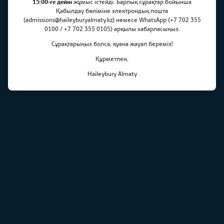
15:00-ге дейін
жұмыс істейді. Барлық сұрақтар бойынша
концерті
Қабылдау бөліміне электрондық пошта
(admissions@haileyburyalmaty.kz) немесе WhatsApp (+7 702 355
0100 / +7 702 355 0105) арқылы хабарласыңыз.
Сұрақтарыңыз болса, қуана жауап береміз!
Құрметпен,
Haileybury Almaty