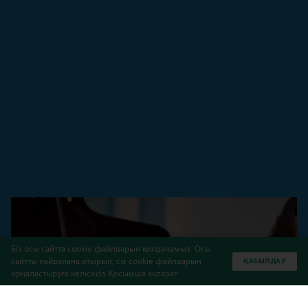
Біз осы сайтта cookie файлдарын қолданамыз. Осы
сайтты пайдалана отырып, сіз cookie файлдарын
ҚАБЫЛДАУ
орналастыруға келісесіз
Қосымша ақпарат