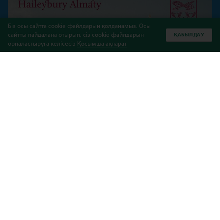
Біз осы сайтта cookie файлдарын қолданамыз. Осы
сайтты пайдалана отырып, сіз cookie файлдарын
ҚАБЫЛДАУ
орналастыруға келісесіз
Қосымша ақпарат