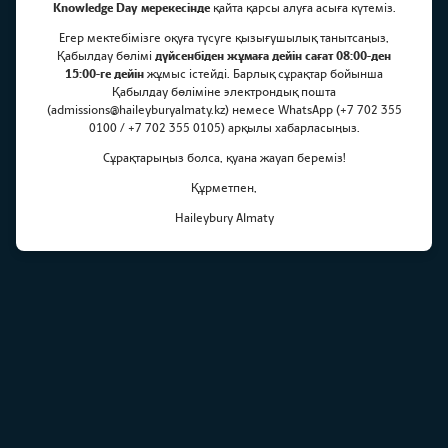
Knowledge Day мерекесінде
қайта қарсы алуға асыға күтеміз.
Haileybury Almaty Ағылшын тілі
Егер мектебімізге оқуға түсуге қызығушылық танытсаңыз,
Қабылдау бөлімі
дүйсенбіден жұмаға дейін сағат 08:00-ден
олимпиадасы 2020
15:00-ге дейін
жұмыс істейді. Барлық сұрақтар бойынша
Қабылдау бөліміне электрондық пошта
(admissions@haileyburyalmaty.kz) немесе WhatsApp (+7 702 355
0100 / +7 702 355 0105) арқылы хабарласыңыз.
Сұрақтарыңыз болса, қуана жауап береміз!
Құрметпен,
Haileybury Almaty