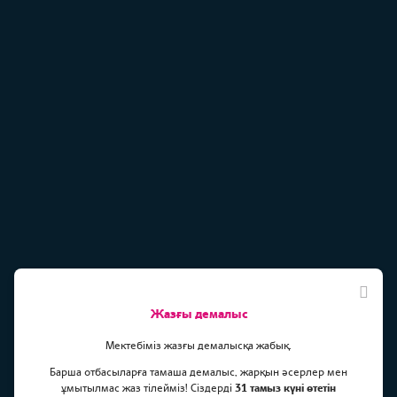
Жазғы демалыс
Мектебіміз жазғы демалысқа жабық.
Барша отбасыларға тамаша демалыс, жарқын әсерлер мен
ұмытылмас жаз тілейміз! Сіздерді
31 тамыз күні өтетін