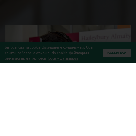
Біз осы сайтта cookie файлдарын қолданамыз. Осы
сайтты пайдалана отырып, сіз cookie файлдарын
ҚАБЫЛДАУ
орналастыруға келісесіз
Қосымша ақпарат