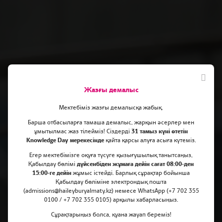
Жазғы демалыс
Мектебіміз жазғы демалысқа жабық.
Барша отбасыларға тамаша демалыс, жарқын әсерлер мен
ұмытылмас жаз тілейміз! Сіздерді
31 тамыз күні өтетін
Knowledge Day мерекесінде
қайта қарсы алуға асыға күтеміз.
Haileybury Almaty мектебінің
Егер мектебімізге оқуға түсуге қызығушылық танытсаңыз,
Қабылдау бөлімі
дүйсенбіден жұмаға дейін сағат 08:00-ден
виртуалды күні
15:00-ге дейін
жұмыс істейді. Барлық сұрақтар бойынша
Қабылдау бөліміне электрондық пошта
(admissions@haileyburyalmaty.kz) немесе WhatsApp (+7 702 355
0100 / +7 702 355 0105) арқылы хабарласыңыз.
Сұрақтарыңыз болса, қуана жауап береміз!