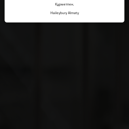
Құрметпен,
Haileybury Almaty