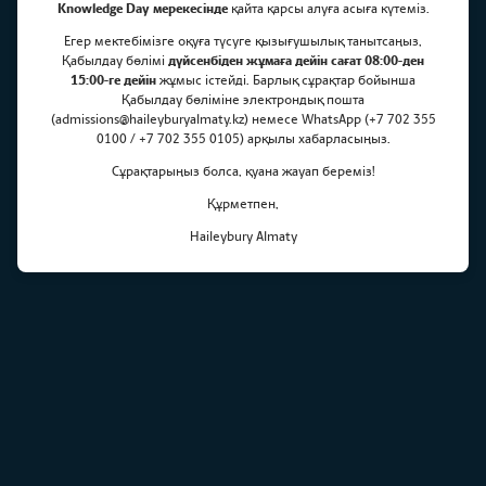
Knowledge Day мерекесінде
қайта қарсы алуға асыға күтеміз.
Егер мектебімізге оқуға түсуге қызығушылық танытсаңыз,
Балалар Үйіне бару
Қабылдау бөлімі
дүйсенбіден жұмаға дейін сағат 08:00-ден
15:00-ге дейін
жұмыс істейді. Барлық сұрақтар бойынша
Қабылдау бөліміне электрондық пошта
(admissions@haileyburyalmaty.kz) немесе WhatsApp (+7 702 355
0100 / +7 702 355 0105) арқылы хабарласыңыз.
Сұрақтарыңыз болса, қуана жауап береміз!
Құрметпен,
Haileybury Almaty