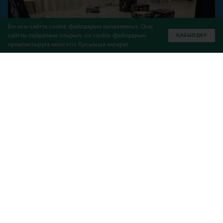
Біз осы сайтта cookie файлдарын қолданамыз. Осы
сайтты пайдалана отырып, сіз cookie файлдарын
ҚАБЫЛДАУ
орналастыруға келісесіз
Қосымша ақпарат