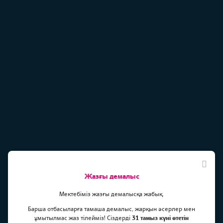
Жазғы демалыс
Мектебіміз жазғы демалысқа жабық.
Барша отбасыларға тамаша демалыс, жарқын әсерлер мен
ұмытылмас жаз тілейміз! Сіздерді
31 тамыз күні өтетін