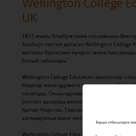
Wellington College E
UK
1853 жылы Ұлыбритания патшайымы Виктор
Альберт негізін қалаған Wellington Colleg
жетекші бірлескен күндізгі және пансионды
болып табылады.
Wellington College Education мектептер отб
беделді және құрметті халықаралық білім б
саналады. Оның құрамына Ұлыбританиядағы 
(негізін қалаушы мектеп) және Wellington Co
Қытай, Үндістан, Таиланд, Индонезия және
халықаралық және екітілді мектептер кіреді
Барша отбасыларға та
Wellington College Education келесі бағытт