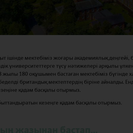
ыт ішінде мектебіміз жоғары академиялық деңгейі,
здік университеттерге түсу нәтижелері арқылы үлке
8 жылы 180 оқушымен бастаған мектебіміз бүгінде 
беделді британдық мектептердің біріне айналды. Е
езеңіне қадам басқалы отырмыз.
абыттандыратын кезеңге қадам басқалы отырмыз.
ың жазынан бастап…