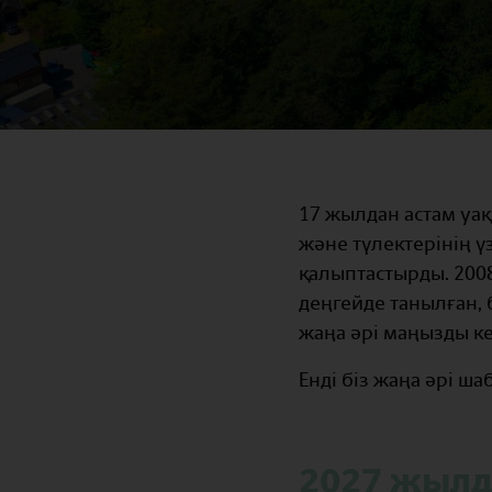
17 жылдан астам уақ
және түлектерінің ү
қалыптастырды. 200
деңгейде танылған, 
жаңа әрі маңызды к
Енді біз жаңа әрі ш
2027 жылд