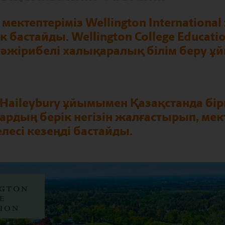
мектептеріміз Wellington Internation
ік бастайды. Wellington College Educati
і тәжірибелі халықаралық білім беру
к Haileybury ұйымымен Қазақстанда бір
рдың берік негізін жалғастырып, мект
есі кезеңді бастайды.