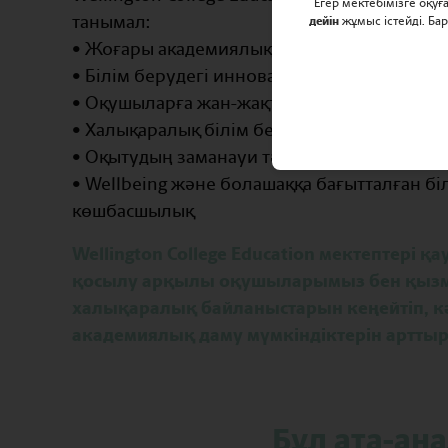
Егер мектебімізге оқу
танымал:
дейін
жұмыс істейді. Ба
• Жоғары академиялық нәтижелер
• Білім берудегі инновациялар
• Оқушыларға жан-жақты қолдау
• Халықаралық білім беру ынтымақтастығы
• Оқытудың заманауи тәсілдері
• Wellbeing және болашаққа бағытталған бі
көшбасшылық
Wellington College Education мектептері 
қосылу арқылы оқушыларымыз бен қызм
халықаралық байланыстарын кеңейтіп, кә
академиялық даму мүмкіндіктерін арттыр
Бұл ата-ана