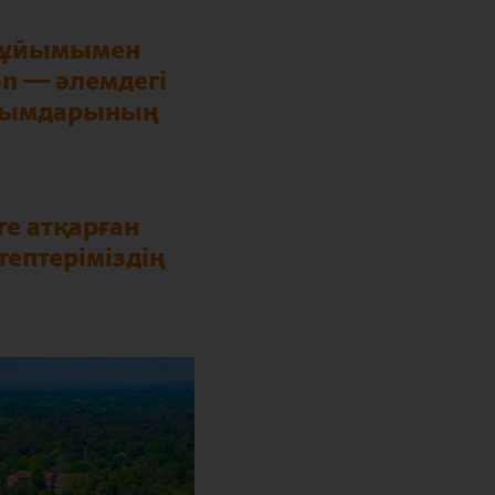
al ұйымымен
on — әлемдегі
 ұйымдарының
ге атқарған
ептеріміздің