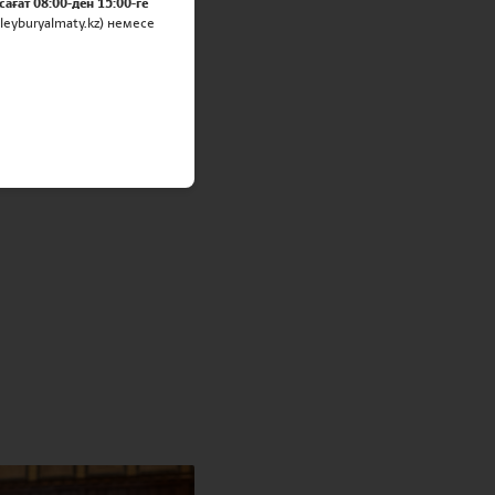
сағат 08:00-ден 15:00-ге
eyburyalmaty.kz) немесе