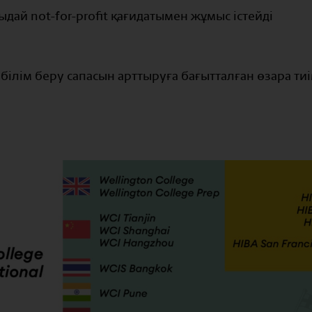
дай not-for-profit қағидатымен жұмыс істейді
білім беру сапасын арттыруға бағытталған өзара тиім