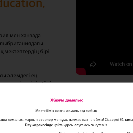
ducation,
ия мен ханзада
e Ұлыбританиядағы
қ мектептердің бірі
асы әлемдегі ең
еру желілерінің бірі
Wellington College
llege Prep, сондай-ақ
Жазғы демалыс
 АҚШ-тағы
Мектебіміз жазғы демалысқа жабық.
.
маша демалыс, жарқын әсерлер мен ұмытылмас жаз тілейміз! Сіздерді
31 тамы
Day мерекесінде
қайта қарсы алуға асыға күтеміз.
арымен ерекше