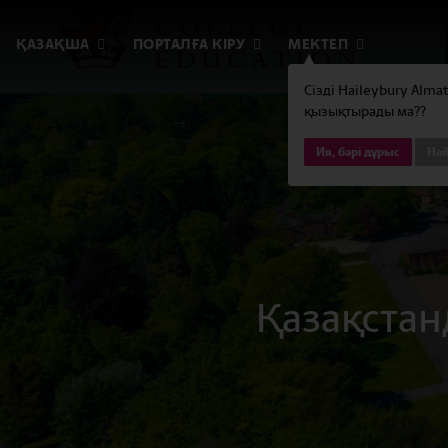
ҚАЗАҚША
ПОРТАЛҒА КІРУ
МЕКТЕП
Сізді Haileybury Alma
қызықтырады ма??
Ия, бәрі дұрыс
Hai
Қазақстан