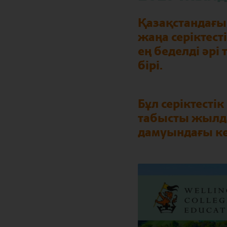
Қазақстандағы 
жаңа серіктест
ең беделді әр
бірі.
Бұл серіктесті
табысты жылда
дамуындағы кел