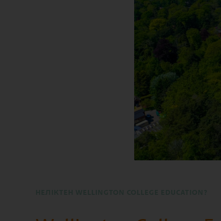
НЕЛІКТЕН WELLINGTON COLLEGE EDUCATION?