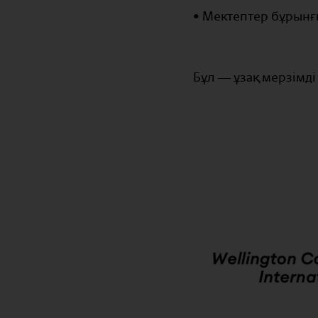
• Мектептер бұрынғы
Бұл — ұзақ мерзімді 