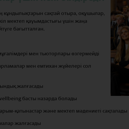
ің кұндылықтарын сақтай отыра, оқушылар,
кіл мектеп қауымдастығы үшін жаңа
йтуге бағытталған.
ұғалімдері мен тьюторлары өзгермейді
арламалар мен емтихан жүйелері сол
йындық жалғасады
 wellbeing басты назарда болады
 қарым-қатынастар және мектеп мәдениеті сақталады
амалар жалғасады