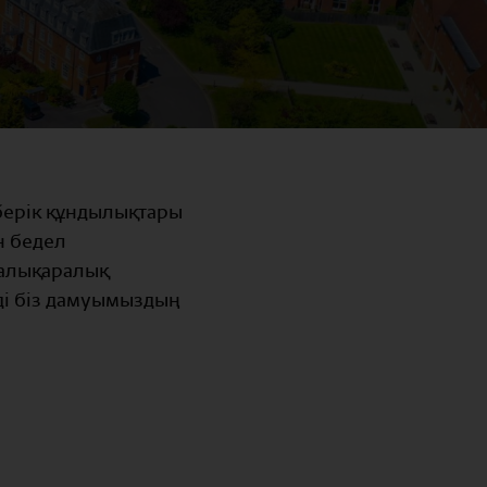
 берік құндылықтары
н бедел
халықаралық
нді біз дамуымыздың