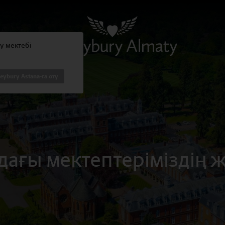
ty мектебі
leybury Astana-ға өту
дағы мектептеріміздің ж