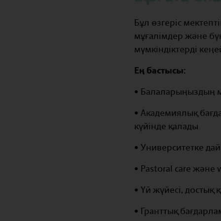
Бұл өзгеріс мектепт
мұғалімдер және бү
мүмкіндіктерді кеңе
Ең бастысы:
• Балаларыңыздың м
• Академиялық бағд
күйінде қалады
• Университетке да
• Pastoral care және
• Үй жүйесі, достық
• Гранттық бағдарл