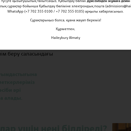
ға түсуге қызығушылық танытсаңыз, Қабылдау бөлімі
дүйсенбіден жұмаға дейін 
рлық сұрақтар бойынша Қабылдау бөліміне электрондық пошта (admissions@hail
WhatsApp (+7 702 355 0100 / +7 702 355 0105) арқылы хабарласыңыз.
Сұрақтарыңыз болса, қуана жауап береміз!
Құрметпен,
Haileybury Almaty
лім беру саласындағы
қауымдастығына
еткерлеріміз
сіби әрі
а алады.
лар үшін нені білдіреді?