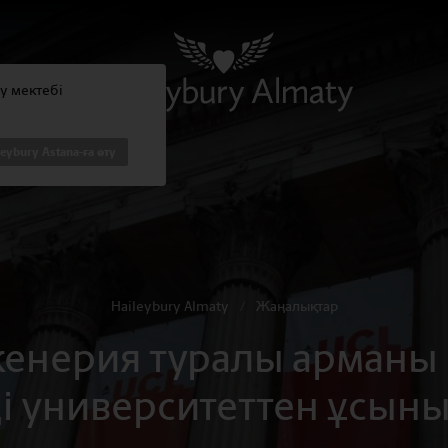
ty мектебі
leybury Astana-ға өту
Haileybury Almaty
/
Жаңалықтар
нерия туралы арманы 
і университеттен ұсыны