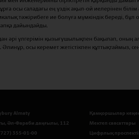
ия мен инженерияны біріктіретін қарқынды дамып к
рға осы саладағы ең үздік ақыл-ой иелерінен білім 
калық тәжірибеге ие болуға мүмкіндік береді, бұл 
апқа дайындайды.
ан әрі үлгерімін қызығушылықпен бақылап, оның ал
з. Әлинұр, осы керемет жетістікпен құттықтаймыз, се
ybury Almaty
Қамқоршылар кеңес
ты, Әл-Фараби даңғылы, 112
Мектеп саясаттары
(727) 355-01-00
Цифрлық проспекті