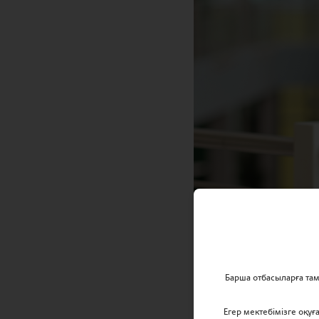
Барша отбасыларға та
Егер мектебімізге оқу