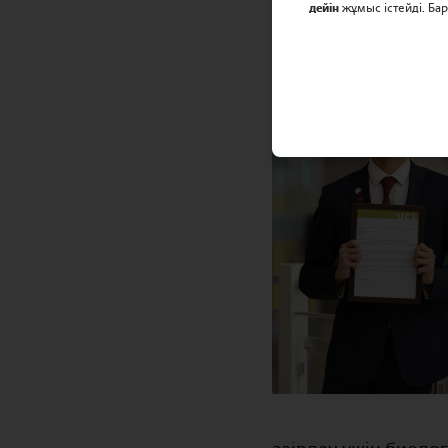
дейін
жұмыс істейді. Ба