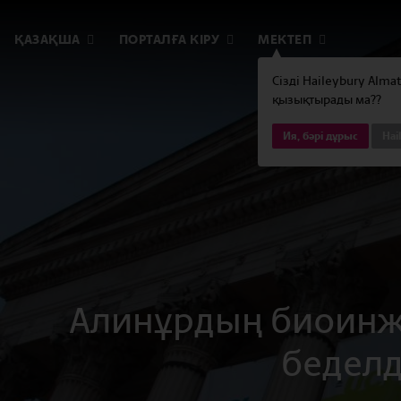
ҚАЗАҚША
ПОРТАЛҒА КІРУ
МЕКТЕП
Сізді Haileybury Alma
қызықтырады ма??
Ия, бәрі дұрыс
Hai
Алинұрдың биоинже
беделд