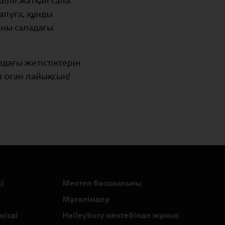
еле жатқан сала.
алуға, құнды
оны саладағы
дағы жетістіктерін
н оған лайықсың!
і
Мектеп басшылығы
Мұғалімдер
ңізді
Haileybury мектебінде жұмыс