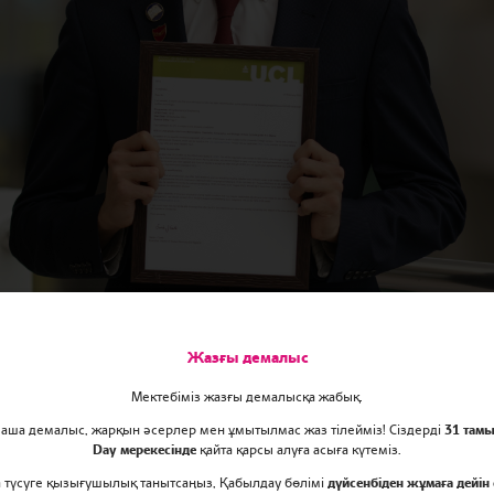
Жазғы демалыс
Мектебіміз жазғы демалысқа жабық.
маша демалыс, жарқын әсерлер мен ұмытылмас жаз тілейміз! Сіздерді
31 тамы
Day мерекесінде
қайта қарсы алуға асыға күтеміз.
ға түсуге қызығушылық танытсаңыз, Қабылдау бөлімі
дүйсенбіден жұмаға дейін 