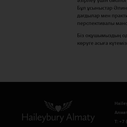
әзірлеу үшін биолог
Бұл ұсыныстар Әлинұ
дағдылар мен практи
перспективалы манс
Біз оқушымыздың од
көруге асыға күтемі
Haile
Алма
T:
+7 