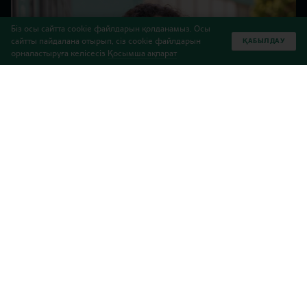
Біз осы сайтта cookie файлдарын қолданамыз. Осы
сайтты пайдалана отырып, сіз cookie файлдарын
ҚАБЫЛДАУ
орналастыруға келісесіз
Қосымша ақпарат
Сіздермен тамаша жаңалықпен бөлісуге
асықпыз! Ажар жақында өткен