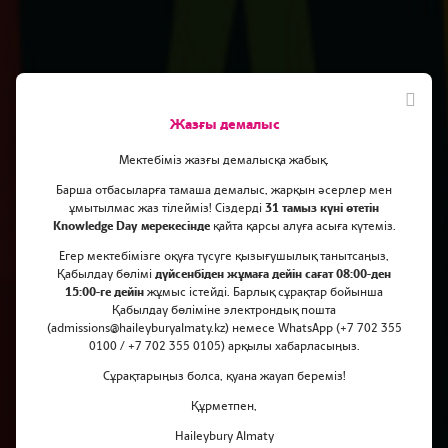
Жазғы демалыс
Мектебіміз жазғы демалысқа жабық.
Барша отбасыларға тамаша демалыс, жарқын әсерлер мен
ұмытылмас жаз тілейміз! Сіздерді
31 тамыз күні өтетін
Knowledge Day мерекесінде
қайта қарсы алуға асыға күтеміз.
Ажарды математика
Егер мектебімізге оқуға түсуге қызығушылық танытсаңыз,
олимпиадасында үздік өнер
Қабылдау бөлімі
дүйсенбіден жұмаға дейін сағат 08:00-ден
15:00-ге дейін
жұмыс істейді. Барлық сұрақтар бойынша
көрсеткенімен құттықтаймыз
Қабылдау бөліміне электрондық пошта
(admissions@haileyburyalmaty.kz) немесе WhatsApp (+7 702 355
0100 / +7 702 355 0105) арқылы хабарласыңыз.
Сұрақтарыңыз болса, қуана жауап береміз!
Құрметпен,
Haileybury Almaty