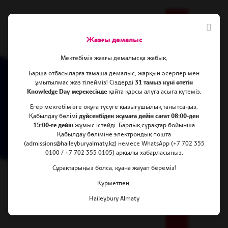
Жазғы демалыс
Мектебіміз жазғы демалысқа жабық.
Барша отбасыларға тамаша демалыс, жарқын әсерлер мен
ұмытылмас жаз тілейміз! Сіздерді
31 тамыз күні өтетін
Руйхан мен Мерейлі деген
Knowledge Day мерекесінде
қайта қарсы алуға асыға күтеміз.
біздің дарынды
Егер мектебімізге оқуға түсуге қызығушылық танытсаңыз,
Қабылдау бөлімі
дүйсенбіден жұмаға дейін сағат 08:00-ден
оқушыларымызды таңғажайып
15:00-ге дейін
жұмыс істейді. Барлық сұрақтар бойынша
жетістіктерімен құттықтаймыз!
Қабылдау бөліміне электрондық пошта
(admissions@haileyburyalmaty.kz) немесе WhatsApp (+7 702 355
0100 / +7 702 355 0105) арқылы хабарласыңыз.
Сұрақтарыңыз болса, қуана жауап береміз!
Құрметпен,
Haileybury Almaty