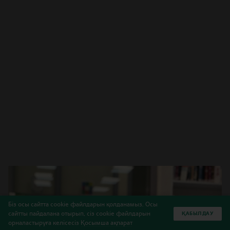
Біз осы сайтта cookie файлдарын қолданамыз. Осы
сайтты пайдалана отырып, сіз cookie файлдарын
ҚАБЫЛДАУ
орналастыруға келісесіз
Қосымша ақпарат