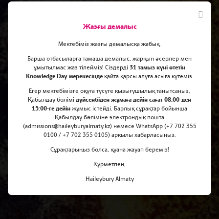
Жазғы демалыс
Мектебіміз жазғы демалысқа жабық.
Барша отбасыларға тамаша демалыс, жарқын әсерлер мен
ұмытылмас жаз тілейміз! Сіздерді
31 тамыз күні өтетін
Knowledge Day мерекесінде
қайта қарсы алуға асыға күтеміз.
Егер мектебімізге оқуға түсуге қызығушылық танытсаңыз,
Тұрақты даму мақсаттарын
Қабылдау бөлімі
дүйсенбіден жұмаға дейін сағат 08:00-ден
15:00-ге дейін
жұмыс істейді. Барлық сұрақтар бойынша
Қабылдау бөліміне электрондық пошта
(admissions@haileyburyalmaty.kz) немесе WhatsApp (+7 702 355
0100 / +7 702 355 0105) арқылы хабарласыңыз.
Сұрақтарыңыз болса, қуана жауап береміз!
Құрметпен,
Haileybury Almaty