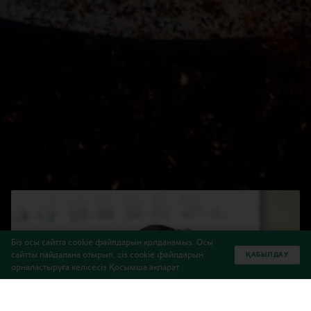
Біз осы сайтта cookie файлдарын қолданамыз. Осы
сайтты пайдалана отырып, сіз cookie файлдарын
ҚАБЫЛДАУ
орналастыруға келісесіз
Қосымша ақпарат