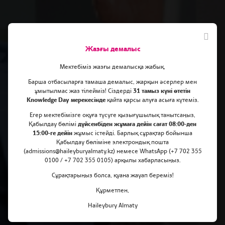
Жазғы демалыс
Мектебіміз жазғы демалысқа жабық.
Барша отбасыларға тамаша демалыс, жарқын әсерлер мен
ұмытылмас жаз тілейміз! Сіздерді
31 тамыз күні өтетін
Knowledge Day мерекесінде
қайта қарсы алуға асыға күтеміз.
Асанәлі Әшімовпен қазақ
Егер мектебімізге оқуға түсуге қызығушылық танытсаңыз,
мәдениетіне және кино
Қабылдау бөлімі
дүйсенбіден жұмаға дейін сағат 08:00-ден
15:00-ге дейін
жұмыс істейді. Барлық сұрақтар бойынша
әлеміне шолу!
Қабылдау бөліміне электрондық пошта
(admissions@haileyburyalmaty.kz) немесе WhatsApp (+7 702 355
0100 / +7 702 355 0105) арқылы хабарласыңыз.
Сұрақтарыңыз болса, қуана жауап береміз!
Құрметпен,
Haileybury Almaty