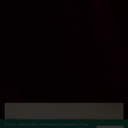
Біз осы сайтта cookie файлдарын қолданамыз. Осы