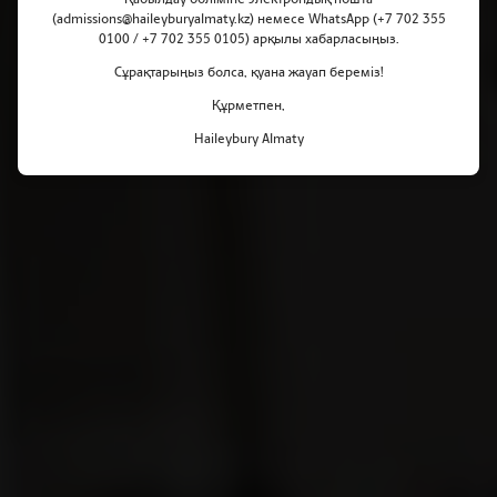
(admissions@haileyburyalmaty.kz) немесе WhatsApp (+7 702 355
0100 / +7 702 355 0105) арқылы хабарласыңыз.
Сұрақтарыңыз болса, қуана жауап береміз!
Құрметпен,
Haileybury Almaty