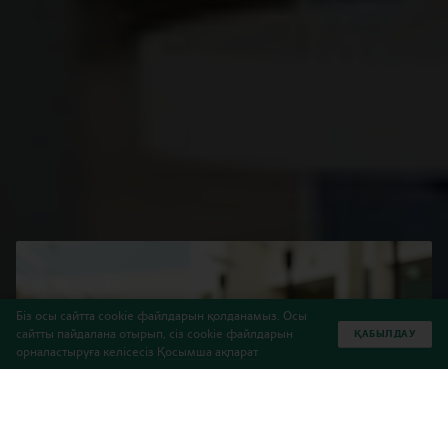
Біз осы сайтта cookie файлдарын қолданамыз. Осы
сайтты пайдалана отырып, сіз cookie файлдарын
ҚАБЫЛДАУ
орналастыруға келісесіз
Қосымша ақпарат