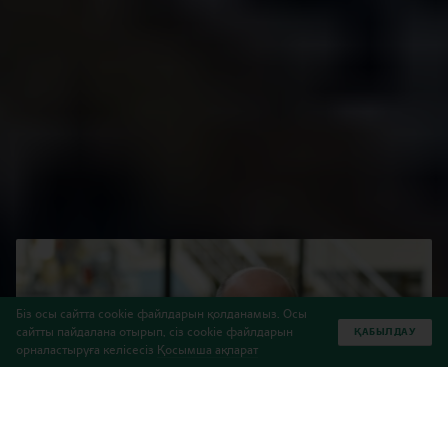
Біз осы сайтта cookie файлдарын қолданамыз. Осы
сайтты пайдалана отырып, сіз cookie файлдарын
ҚАБЫЛДАУ
орналастыруға келісесіз
Қосымша ақпарат