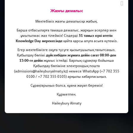
Жазғы демалыс
Мектебіміз жазғы демалысқа жабық.
Барша отбасыларға тамаша демалыс, жарқын әсерлер мен
ұмытылмас жаз тілейміз! Сіздерді
31 тамыз күні өтетін
Knowledge Day мерекесінде
қайта қарсы алуға асыға күтеміз.
Саймон Миллс мырзамен 30
Егер мектебімізге оқуға түсуге қызығушылық танытсаңыз,
Қабылдау бөлімі
дүйсенбіден жұмаға дейін сағат 08:00-ден
минут
15:00-ге дейін
жұмыс істейді. Барлық сұрақтар бойынша
Қабылдау бөліміне электрондық пошта
(admissions@haileyburyalmaty.kz) немесе WhatsApp (+7 702 355
0100 / +7 702 355 0105) арқылы хабарласыңыз.
Сұрақтарыңыз болса, қуана жауап береміз!
Құрметпен,
Haileybury Almaty