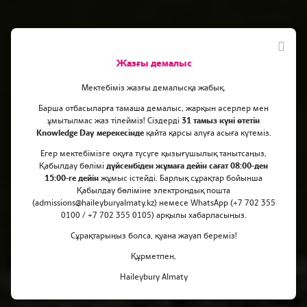
Жазғы демалыс
Мектебіміз жазғы демалысқа жабық.
Барша отбасыларға тамаша демалыс, жарқын әсерлер мен
ұмытылмас жаз тілейміз! Сіздерді
31 тамыз күні өтетін
Knowledge Day мерекесінде
қайта қарсы алуға асыға күтеміз.
Алихан бірден әлемнің
Егер мектебімізге оқуға түсуге қызығушылық танытсаңыз,
бірнеше үздік
Қабылдау бөлімі
дүйсенбіден жұмаға дейін сағат 08:00-ден
15:00-ге дейін
жұмыс істейді. Барлық сұрақтар бойынша
университеттеріне оқуға түсті
Қабылдау бөліміне электрондық пошта
(admissions@haileyburyalmaty.kz) немесе WhatsApp (+7 702 355
0100 / +7 702 355 0105) арқылы хабарласыңыз.
Сұрақтарыңыз болса, қуана жауап береміз!
Құрметпен,
Haileybury Almaty