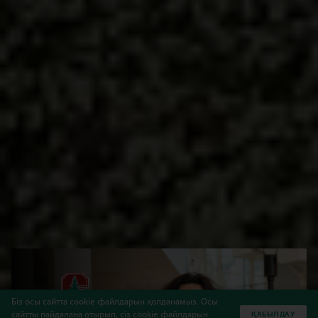
Біз осы сайтта cookie файлдарын қолданамыз. Осы
сайтты пайдалана отырып, сіз cookie файлдарын
ҚАБЫЛДАУ