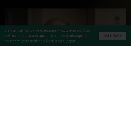
Біз осы сайтта cookie файлдарын қолданамыз. Осы
сайтты пайдалана отырып, сіз cookie файлдарын
ҚАБЫЛДАУ
орналастыруға келісесіз
Қосымша ақпарат