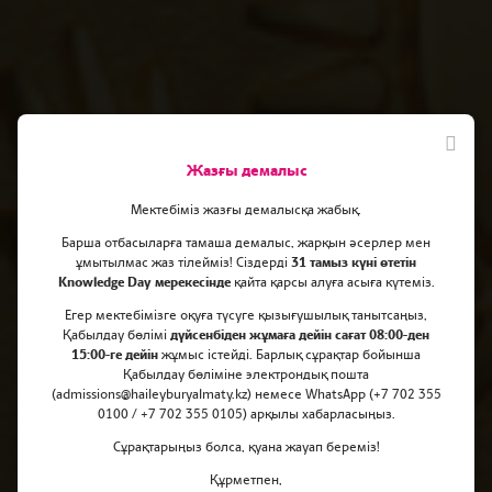
Жазғы демалыс
Мектебіміз жазғы демалысқа жабық.
Барша отбасыларға тамаша демалыс, жарқын әсерлер мен
ұмытылмас жаз тілейміз! Сіздерді
31 тамыз күні өтетін
Knowledge Day мерекесінде
қайта қарсы алуға асыға күтеміз.
Ұлттық ғылыми жәрмеңкедегі
Егер мектебімізге оқуға түсуге қызығушылық танытсаңыз,
Қабылдау бөлімі
дүйсенбіден жұмаға дейін сағат 08:00-ден
алтын медаль!
15:00-ге дейін
жұмыс істейді. Барлық сұрақтар бойынша
Қабылдау бөліміне электрондық пошта
(admissions@haileyburyalmaty.kz) немесе WhatsApp (+7 702 355
0100 / +7 702 355 0105) арқылы хабарласыңыз.
Сұрақтарыңыз болса, қуана жауап береміз!
Құрметпен,