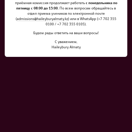
приёмная комиссия продолжает работать
с понедельника по
пятницу с 08:00 до 15:00.
По всем вопросам обращайтесь в
отдел приема учеников по электронной почте
(
admissions@haileyburyalmaty.
kz
) или в WhatsApp (+7 702 355
0100 / +7 702 355 0105).
Будем рады ответить на ваши вопросы!
С уважением,
Haileybury Almaty