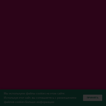
Мы используем файлы cookies на этом сайте.
Используя этот сайт, вы соглашаетесь с размещением
ПРИНЯТЬ
файлов cookies
Больше информации