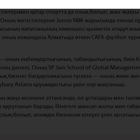
тіктерімен қатар спортта да озық болып, жан-жақты
. Оның жетістіктеріне Junior NBA жарысында екінші
асының капитанының көмекшісі қызметін атқарғаны
оның командасы Алматыда өткен CAFA футбол турн
 — оның еңбекқорлығының, табандылығының, биік б
інің дәлелі. Оның SP Jain School of Global Managem
қ бизнес бағдарламасына түскені — оның жеке жеңі
ybury Astana қауымдастығы үшін зор мақтаныш.
 жаңа кезеңіне аттанғанда, ол ұстаздары мен тәлі
мен қаруланып барады. Өнегелі мансап жолы мен та
зық болып, әлемдік бизнеске елеулі үлес қосатынын