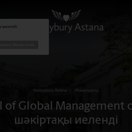
na мектебі
leybury Almaty-ға өту
Haileybury Astana
/
Жаңалықтар
ol of Global Management
шәкіртақы иеленді