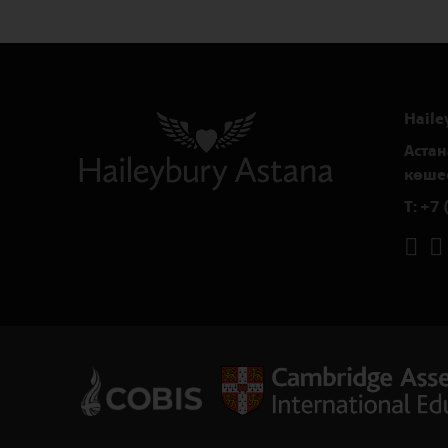
Haile
Астан
көшес
T:
+7 