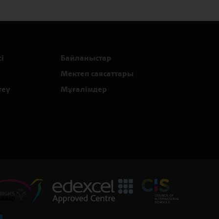
і
Байланыстар
Мектеп саясаттары
теу
Мұғалімдер