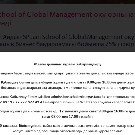
School of Global Management оқу орнын
нді
Айдын SP Jain School of Global Management оқ
алық бизнес бағдарламасы бойынша 75% шәкі
қаралық бизнес бағдарламасы студенттерге жаһанды
Жазғы демалыс туралы хабарландыру
ндік береді. Төрт жыл ішінде қатысушылар әлемнің ү
ндалу барысында мектебіміз қазіргі уақытта жазғы демалыс кезеңінде жабы
Мумбай және Сидней. Осылайша түрлі мәдениет пен 
е
Қабылдау бөлімі
дүйсенбіден жұмаға дейін,
сағат 9:00-ден 16:00-ге
дейін жұм
ты студенттер жаһандық бизнесте табысты мансап қ
 болашақ оқушылардың ата-аналарын мектепке жеке экскурсияға шақыруға 
рибелер жинайды.
йынша Қабылдау бөлімімізбен
admissions@haileyburyastana.kz
электрондық по
2 45 15 / +7 777 522 45 43
нөмірлері бойынша WhatsApp арқылы хабарласуға 
а жұмыс істеген уақытында Айдын әртүрлі салада ер
біден жұмаға дейін жұмыс істейді:
12 тамызға дейін сағат 9:00-ден 16:00-ге дей
көрсетті. @haileybury_eco_school вице-президенті ре
сағат 08:00-ден 17:00-ге дейін
.
ген құлшынысын паш етіп, тұрақты даму бастамалар
0 тамызда
,
Білім күнінде
, қайта қарсы алуды асыға күтеміз, сонымен қатар осы
келуге ниет білдірген жаңа отбасыларды да қуана қарсы аламыз
 сыйлығына үміткер болуда маңызды рөл атқарды.