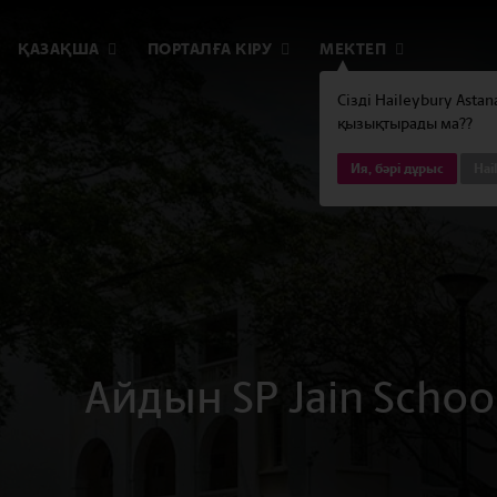
ҚАЗАҚША
ПОРТАЛҒА КІРУ
МЕКТЕП
Сізді Haileybury Asta
қызықтырады ма??
Ия, бәрі дұрыс
Hai
Айдын SP Jain Scho