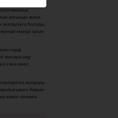
 атлетикалық
 орын алғанын және
н жатқызуға болады.
ирінде екінші орын
елестерді
ent жоғары оқу
сі ғана емес,
мгерлерінің қолдауы
бандылығымен Айдын
а кәміл сенеміз.