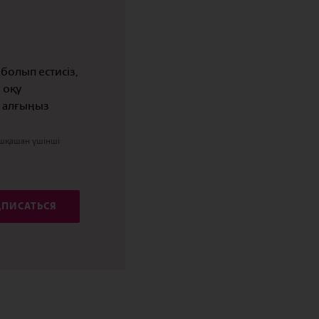
болып естисіз,
 оқу
й алғыңыз
ешқашан үшінші
ПИСАТЬСЯ