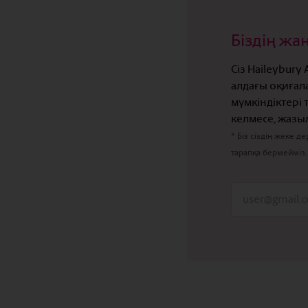
Біздің ж
Сіз Haileybury
алдағы оқиғал
мүмкіндіктері
келмесе, жазыл
* Біз сіздің жеке 
тарапқа бермейміз.