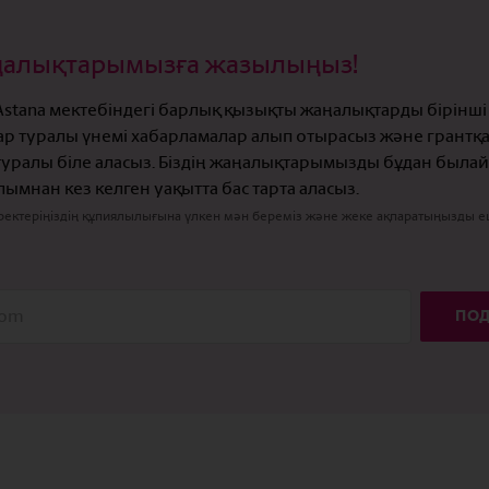
аңалықтарымызға жазылыңыз!
 Astana мектебіндегі барлық қызықты жаңалықтарды бірінші 
ар туралы үнемі хабарламалар алып отырасыз және грантқа
 туралы біле аласыз. Біздің жаңалықтарымызды бұдан была
ымнан кез келген уақытта бас тарта аласыз.
деректеріңіздің құпиялылығына үлкен мән береміз және жеке ақпаратыңызды 
ПОД