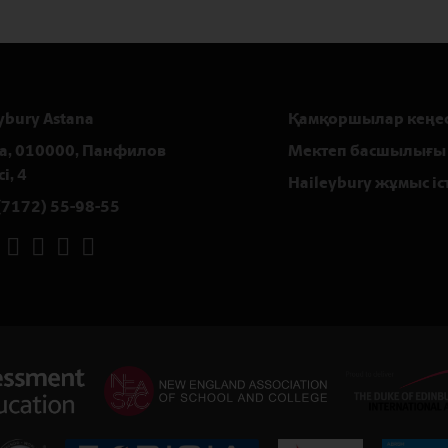
ybury Astana
Қамқоршылар кеңес
а, 010000, Панфилов
Мектеп басшылығы
і, 4
Haileybury жұмыс іс
(7172) 55-98-55