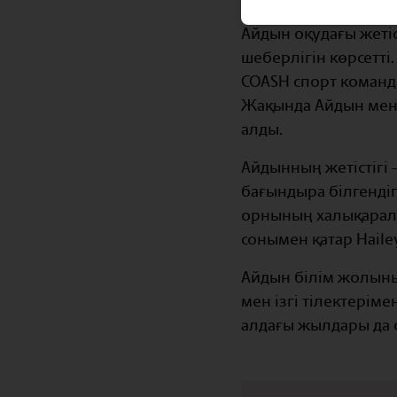
Айдын оқудағы жетіс
шеберлігін көрсетті
COASH спорт команд
Жақында Айдын мен 
алды.
Айдынның жетістігі
бағындыра білгендіг
орнының халықаралы
сонымен қатар Haile
Айдын білім жолының
мен ізгі тілектері
алдағы жылдары да о