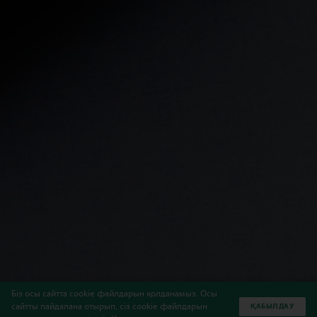
Біз осы сайтта cookie файлдарын қолданамыз. Осы
сайтты пайдалана отырып, сіз cookie файлдарын
ҚАБЫЛДАУ