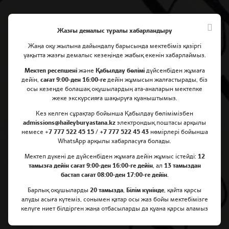
Жазғы демалыс туралы хабарландыру
Жаңа оқу жылына дайындалу барысында мектебіміз қазіргі
уақытта жазғы демалыс кезеңінде жабық екенін хабарлаймыз.
Мектеп ресепшені
және
Қабылдау бөлімі
дүйсенбіден жұмаға
дейін,
сағат 9:00-ден 16:00-ге
дейін жұмысын жалғастырады, біз
осы кезеңде болашақ оқушылардың ата-аналарын мектепке
Мектеп күнтізбесі
жеке экскурсияға шақыруға қуаныштымыз.
Кез келген сұрақтар бойынша Қабылдау бөлімімізбен
admissions@haileyburyastana.kz
электрондық поштасы арқылы
немесе +
7 777 522 45 15 / +7 777 522 45 43
нөмірлері бойынша
МЕКТЕП КҮНТІЗБЕСІ
WhatsApp арқылы хабарласуға болады.
Мектеп дүкені де дүйсенбіден жұмаға дейін жұмыс істейді:
12
тамызға дейін сағат 9:00-ден 16:00-ге дейін
, ал
13 тамыздан
бастап сағат 08:00-ден 17:00-ге дейін
.
Барлық оқушыларды
20 тамызда
,
Білім күнінде
, қайта қарсы
алуды асыға күтеміз, сонымен қатар осы жаз бойы мектебімізге
келуге ниет білдірген жаңа отбасыларды да қуана қарсы аламыз