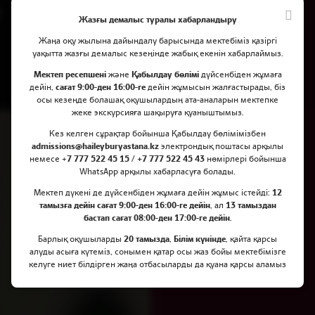
Жазғы демалыс туралы хабарландыру
Жаңа оқу жылына дайындалу барысында мектебіміз қазіргі
уақытта жазғы демалыс кезеңінде жабық екенін хабарлаймыз.
Мектеп ресепшені
және
Қабылдау бөлімі
дүйсенбіден жұмаға
дейін,
сағат 9:00-ден 16:00-ге
дейін жұмысын жалғастырады, біз
Haileybury Astana-ға қалай
осы кезеңде болашақ оқушылардың ата-аналарын мектепке
жеке экскурсияға шақыруға қуаныштымыз.
түсуге болады
Кез келген сұрақтар бойынша Қабылдау бөлімімізбен
admissions@haileyburyastana.kz
электрондық поштасы арқылы
немесе +
7 777 522 45 15 / +7 777 522 45 43
нөмірлері бойынша
WhatsApp арқылы хабарласуға болады.
HAILEYBURY ASTANA-ҒА ҚАЛАЙ ТҮСУГЕ БОЛАДЫ
Мектеп дүкені де дүйсенбіден жұмаға дейін жұмыс істейді:
12
тамызға дейін сағат 9:00-ден 16:00-ге дейін
, ал
13 тамыздан
бастап сағат 08:00-ден 17:00-ге дейін
.
Барлық оқушыларды
20 тамызда
,
Білім күнінде
, қайта қарсы
алуды асыға күтеміз, сонымен қатар осы жаз бойы мектебімізге
келуге ниет білдірген жаңа отбасыларды да қуана қарсы аламыз