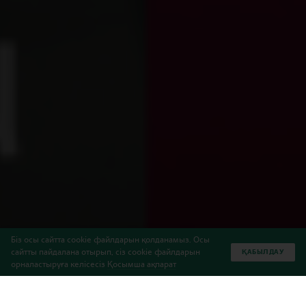
Біз осы сайтта cookie файлдарын қолданамыз. Осы
сайтты пайдалана отырып, сіз cookie файлдарын
ҚАБЫЛДАУ
орналастыруға келісесіз
Қосымша ақпарат