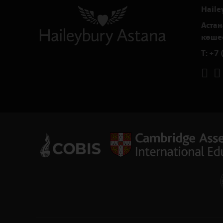
Haile
Астан
көшес
T:
+7 