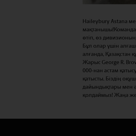
Haileybury Astana м
мақтанышы!Команда
өтіп, өз дивизионын
Бұл олар үшін алғаш
алғанда, Қазақстан
Жарыс George R. Bro
000-нан астам қаты
қатысты. Біздің оқ
дайындықтары мен 
қолдаймыз! Жаңа жең