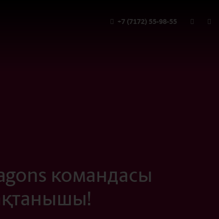
+7 (7172) 55-98-55
ragons командасы
ақтанышы!