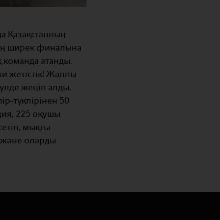
да Қазақстанның
ың ширек финалына
қ команда атанды.
и жетістік! Жалпы
үлде жеңіп алды.
ір-түкпірінен 50
ция, 225 оқушы
етіп, мықты
 және оларды