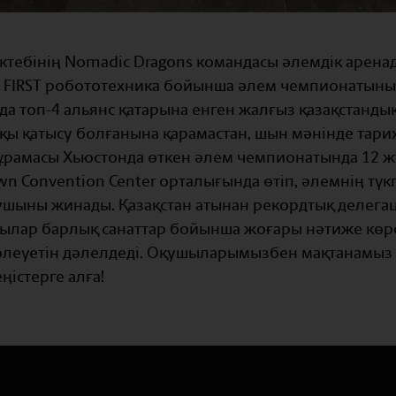
ектебінің Nomadic Dragons командасы әлемдік арена
 FIRST робототехника бойынша әлем чемпионатын
да топ-4 альянс қатарына енген жалғыз қазақстанды
қы қатысу болғанына қарамастан, шын мәнінде тарих
 құрамасы Хьюстонда өткен әлем чемпионатында 12 ж
wn Convention Center орталығында өтіп, әлемнің түкп
сушыны жинады. Қазақстан атынан рекордтық делега
ушылар барлық санаттар бойынша жоғары нәтиже көрс
әлеуетін дәлелдеді. Оқушыларымызбен мақтанамыз
істерге алға!