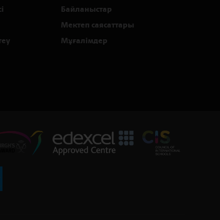
і
Байланыстар
Мектеп саясаттары
теу
Мұғалімдер