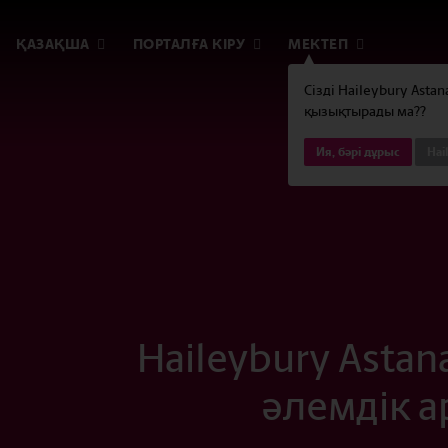
ҚАЗАҚША
ПОРТАЛҒА КІРУ
МЕКТЕП
Сізді Haileybury Asta
қызықтырады ма??
Ия, бәрі дұрыс
Hai
Haileybury Asta
әлемдік 