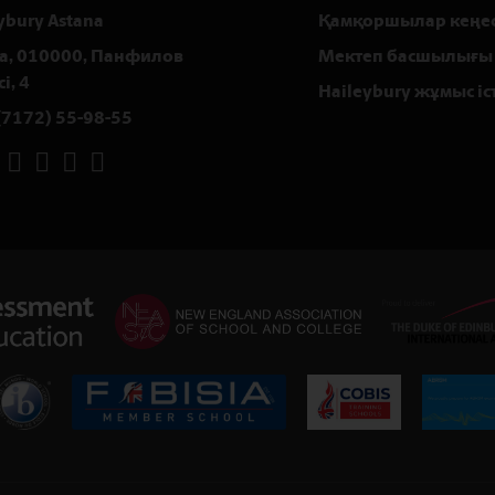
ybury Astana
Қамқоршылар кеңес
а, 010000, Панфилов
Мектеп басшылығы
і, 4
Haileybury жұмыс іс
(7172) 55-98-55