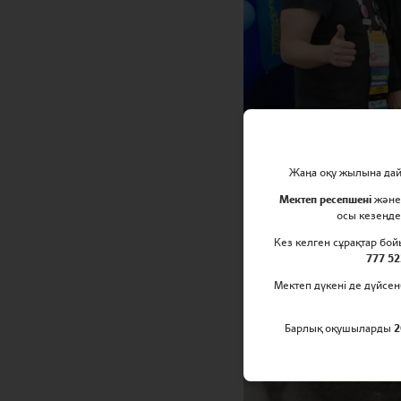
Жаңа оқу жылына дайы
Мектеп ресепшені
жән
осы кезеңде
Кез келген сұрақтар бо
777 52
Мектеп дүкені де дүйсен
Барлық оқушыларды
2