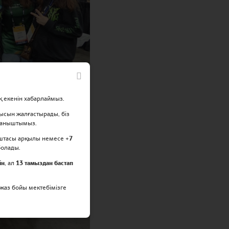
қ екенін хабарлаймыз.
ысын жалғастырады, біз
қуаныштымыз.
штасы арқылы немесе +
7
болады.
ін
, ал
13 тамыздан бастап
 жаз бойы мектебімізге