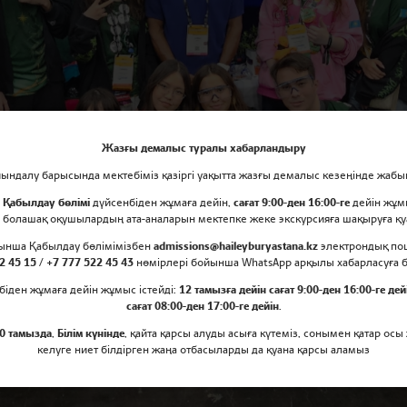
Жазғы демалыс туралы хабарландыру
ндалу барысында мектебіміз қазіргі уақытта жазғы демалыс кезеңінде жабы
е
Қабылдау бөлімі
дүйсенбіден жұмаға дейін,
сағат 9:00-ден 16:00-ге
дейін жұм
 болашақ оқушылардың ата-аналарын мектепке жеке экскурсияға шақыруға 
йынша Қабылдау бөлімімізбен
admissions@haileyburyastana.kz
электрондық по
2 45 15 / +7 777 522 45 43
нөмірлері бойынша WhatsApp арқылы хабарласуға 
біден жұмаға дейін жұмыс істейді:
12 тамызға дейін сағат 9:00-ден 16:00-ге дей
сағат 08:00-ден 17:00-ге дейін
.
0 тамызда
,
Білім күнінде
, қайта қарсы алуды асыға күтеміз, сонымен қатар осы
келуге ниет білдірген жаңа отбасыларды да қуана қарсы аламыз