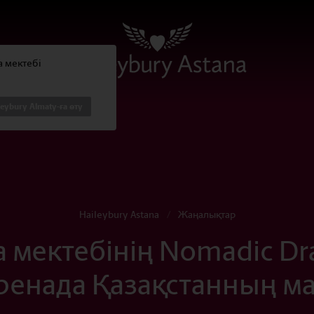
na мектебі
leybury Almaty-ға өту
Haileybury Astana
/
Жаңалықтар
na мектебінің Nomadic D
аренада Қазақстанның м