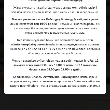
Жазғы демалыс туралы хабарландыру
Жаңа оқу жылына дайындалу барысында мектебіміз қазіргі
уақытта жазғы демалыс кезеңінде жабық екенін хабарлаймыз.
Мектеп ресепшені
және
Қабылдау бөлімі
дүйсенбіден жұмаға
дейін,
сағат 9:00-ден 16:00-ге
дейін жұмысын жалғастырады, біз
осы кезеңде болашақ оқушылардың ата-аналарын мектепке
Haileybury Astana мектебінде
жеке экскурсияға шақыруға қуаныштымыз.
Кез келген сұрақтар бойынша Қабылдау бөлімімізбен
білім алуға берілетін
admissions@haileyburyastana.kz
электрондық поштасы арқылы
шәкіртақы туралы
немесе +
7 777 522 45 15 / +7 777 522 45 43
нөмірлері бойынша
WhatsApp арқылы хабарласуға болады.
Мектеп дүкені де дүйсенбіден жұмаға дейін жұмыс істейді:
12
тамызға дейін сағат 9:00-ден 16:00-ге дейін
, ал
13 тамыздан
бастап сағат 08:00-ден 17:00-ге дейін
.
Барлық оқушыларды
20 тамызда
,
Білім күнінде
, қайта қарсы
алуды асыға күтеміз, сонымен қатар осы жаз бойы мектебімізге
келуге ниет білдірген жаңа отбасыларды да қуана қарсы аламыз