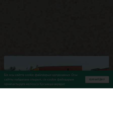
Біз осы сайтта cookie файлдарын қолданамыз. Осы
сайтты пайдалана отырып, сіз cookie файлдарын
ҚАБЫЛДАУ
орналастыруға келісесіз
Қосымша ақпарат